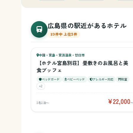
広島県の駅近があるホテル
キッチン付き
19件中 上位3件
77
キッズ
1日過ごせる
78
中国・宮島・宮浜温泉・廿日市
¥22,000〜
ベビー
【ホテル宮島別荘】畳敷きのお風呂と美
食ブッフェ
ベッドガード
ベビーベッド
アレルギー対応
和室
+2
¥22,000
1名1泊〜