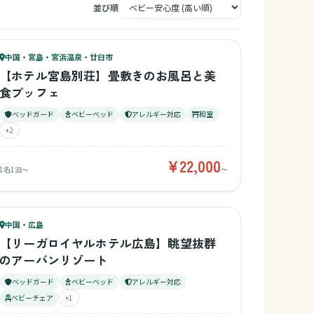
並び順
77
キッズ
78
中国・宮島・宮浜温泉・廿日市
¥22,000〜
ベビー
【ホテル宮島別荘】畳敷きのお風呂と美
食ブッフェ
ベッドガード
ベビーベッド
アレルギー対応
和室
+2
¥22,000
1名1泊〜
〜
77
キッズ
77
中国・広島
¥8,500〜
ベビー
【リーガロイヤルホテル広島】眺望抜群
のアーバンリゾート
ベッドガード
ベビーベッド
アレルギー対応
ベビーチェア
+1