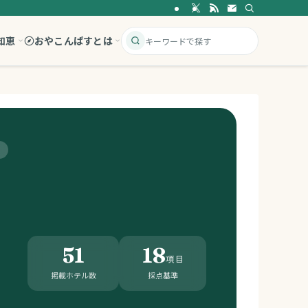
知恵
おやこんぱすとは
51
18
項目
掲載ホテル数
採点基準