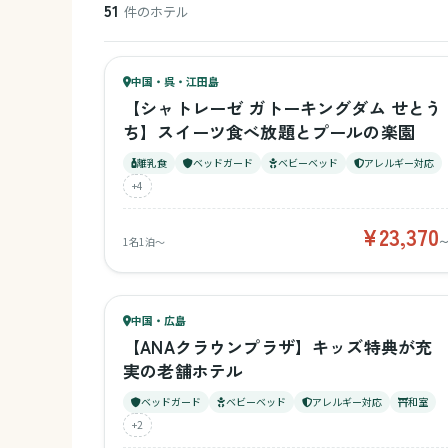
51
件のホテル
89
キッズ
86
中国・呉・江田島
¥23,370〜
ベビー
【シャトレーゼ ガトーキングダム せとう
ち】スイーツ食べ放題とプールの楽園
離乳食
ベッドガード
ベビーベッド
アレルギー対応
+4
¥23,370
1名1泊〜
77
キッズ
78
中国・広島
¥6,382〜
ベビー
【ANAクラウンプラザ】キッズ特典が充
実の老舗ホテル
ベッドガード
ベビーベッド
アレルギー対応
和室
+2