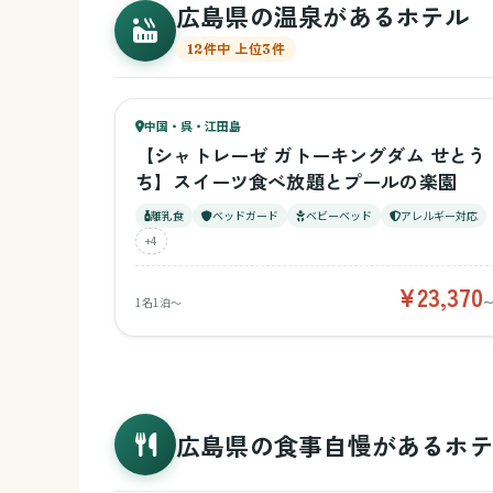
広島県の温泉があるホテル
12件中 上位3件
89
キッズ
86
中国・呉・江田島
¥23,370〜
ベビー
【シャトレーゼ ガトーキングダム せとう
ち】スイーツ食べ放題とプールの楽園
離乳食
ベッドガード
ベビーベッド
アレルギー対応
+4
¥23,370
1名1泊〜
広島県の食事自慢があるホ
63
キッズ