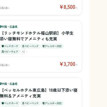
¥8,500
1名1泊〜
〜
69
キッズ
70
中国・広島県
¥3,700〜
ベビー
【リッチモンドホテル福山駅前】小学生
添い寝無料でアメニティも充実
ベッドガード
ベビーベッド
アレルギー対応
ベビーチェア
+2
¥3,700
1名1泊〜
〜
65
キッズ
67
中国・広島県
¥2,700〜
ベビー
【ベッセルホテル東広島】18歳以下添い寝
無料＆アメニティ充実
ベッドガード
ベビーベッド
アレルギー対応