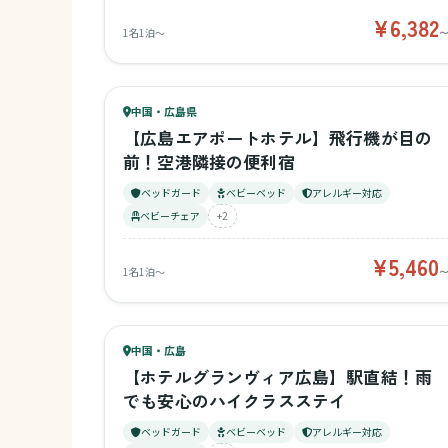
¥6,382
1名1泊〜
71
キッズ
75
中国・広島県
¥5,460〜
ベビー
【広島エアポートホテル】飛行機が目の
前！空港隣接の便利宿
ベッドガード
ベビーベッド
アレルギー対応
ベビーチェア
+2
¥5,460
1名1泊〜
69
キッズ
67
中国・広島
¥6,700〜
ベビー
【ホテルグランヴィア広島】駅直結！雨
でも安心のハイクラスステイ
ベッドガード
ベビーベッド
アレルギー対応