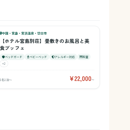
77
キッズ
78
中国・宮島・宮浜温泉・廿日市
¥22,000〜
ベビー
【ホテル宮島別荘】畳敷きのお風呂と美
食ブッフェ
ベッドガード
ベビーベッド
アレルギー対応
和室
+2
¥22,000
1名1泊〜
〜