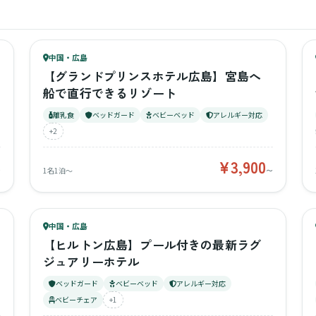
83
キッズ
81
中国・広島
¥3,900〜
ベビー
【グランドプリンスホテル広島】宮島へ
船で直行できるリゾート
離乳食
ベッドガード
ベビーベッド
アレルギー対応
+2
¥3,900
〜
1名1泊〜
〜
77
キッズ
77
中国・広島
¥7,590〜
ベビー
【ヒルトン広島】プール付きの最新ラグ
ジュアリーホテル
ベッドガード
ベビーベッド
アレルギー対応
ベビーチェア
+1