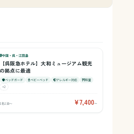
ッズスペース
80
キッズ
74
中国・呉・江田島
¥7,400〜
ベビー
【呉阪急ホテル】大和ミュージアム観光
の拠点に最適
ベッドガード
ベビーベッド
アレルギー対応
和室
+2
¥7,400
1名1泊〜
〜