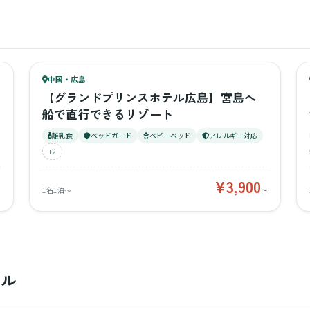
83
キッズ
81
中国・広島
¥3,900〜
ベビー
【グランドプリンスホテル広島】宮島へ
船で直行できるリゾート
離乳食
ベッドガード
ベビーベッド
アレルギー対応
+2
¥3,900
〜
1名1泊〜
〜
テル