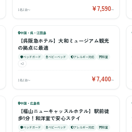
¥7,590
〜
1名1泊〜
〜
80
キッズ
74
中国・呉・江田島
¥7,400〜
ベビー
【呉阪急ホテル】大和ミュージアム観光
の拠点に最適
ベッドガード
ベビーベッド
アレルギー対応
和室
+2
¥7,400
〜
1名1泊〜
〜
69
キッズ
67
中国・広島県
¥4,300〜
ベビー
【福山ニューキャッスルホテル】駅前徒
歩1分！和洋室で安心ステイ
ベッドガード
ベビーベッド
アレルギー対応
和室