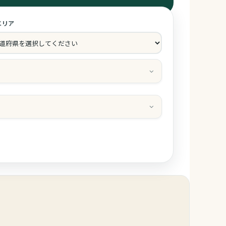
エリア
スト情報
大人
子供
部屋
レルギー対応
ちゃん用備品
ール