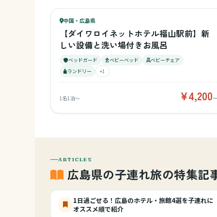
65
中国・広島県
¥4,200〜
ベビー
【ダイワロイネットホテル福山駅前】新
しい設備と洗い場付きお風呂
ベッドガード
ベビーベッド
ベビーチェア
ランドリー
+1
¥4,200
1名1泊〜
ARTICLES
広島県の子連れ旅の特集記
1日過ごせる！広島のホテル・旅館4選を子連れに
オススメ順で紹介