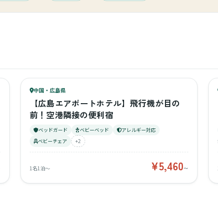
ラウンジ
キ
71
キッズ
リゾートホテル
75
中国・広島県
¥5,460〜
ベビー
【広島エアポートホテル】飛行機が目の
前！空港隣接の便利宿
ベッドガード
ベビーベッド
アレルギー対応
ベビーチェア
+2
¥5,460
〜
1名1泊〜
〜