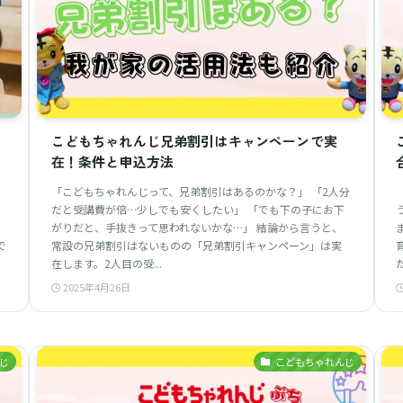
こどもちゃれんじ兄弟割引はキャンペーンで実
在！条件と申込方法
「こどもちゃれんじって、兄弟割引はあるのかな？」 「2人分
。
だと受講費が倍…少しでも安くしたい」 「でも下の子にお下
がりだと、手抜きって思われないかな…」 結論から言うと、
で
常設の兄弟割引はないものの「兄弟割引キャンペーン」は実
在します。2人目の受...
2025年4月26日
じ
こどもちゃれんじ