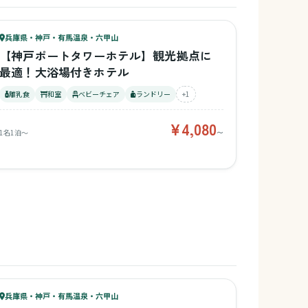
57
キッズ
62
兵庫県・神戸・有馬温泉・六甲山
¥4,080〜
ベビー
【神戸ポートタワーホテル】観光拠点に
最適！大浴場付きホテル
離乳食
和室
ベビーチェア
ランドリー
+1
¥4,080
1名1泊〜
〜
41
キッズ
45
兵庫県・神戸・有馬温泉・六甲山
¥3,700〜
ベビー