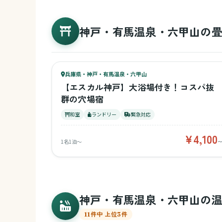
神戸・有馬温泉・六甲山の
32
キッズ
28
兵庫県・神戸・有馬温泉・六甲山
¥4,100〜
ベビー
【エスカル神戸】大浴場付き！コスパ抜
群の穴場宿
和室
ランドリー
緊急対応
¥4,100
1名1泊〜
神戸・有馬温泉・六甲山の
11件中 上位3件