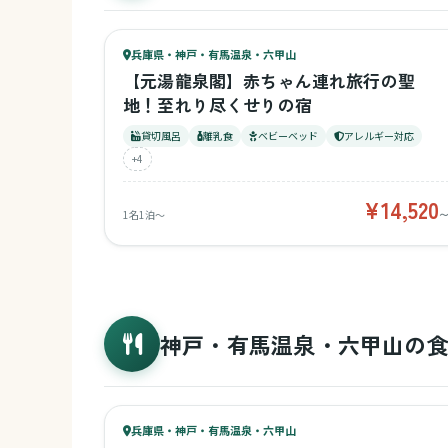
89
キッズ
92
兵庫県・神戸・有馬温泉・六甲山
¥14,520〜
ベビー
【元湯龍泉閣】赤ちゃん連れ旅行の聖
地！至れり尽くせりの宿
貸切風呂
離乳食
ベビーベッド
アレルギー対応
+4
¥14,520
1名1泊〜
神戸・有馬温泉・六甲山の
56
キッズ
56
兵庫県・神戸・有馬温泉・六甲山
¥5,700〜
ベビー