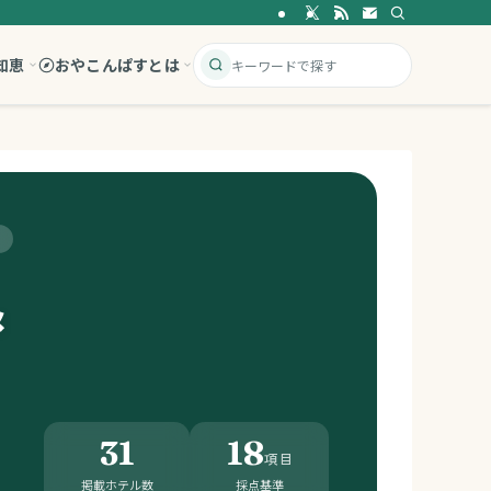
知恵
おやこんぱすとは
メ
31
18
項目
掲載ホテル数
採点基準