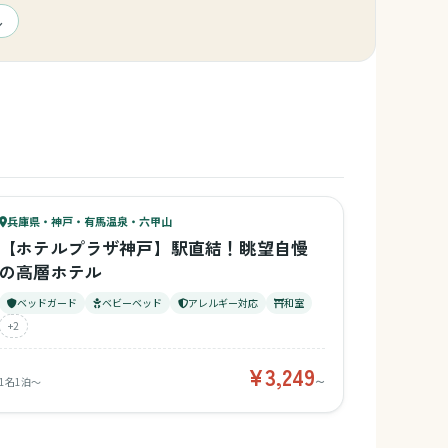
ール
ッズスペース
61
キッズ
62
兵庫県・神戸・有馬温泉・六甲山
¥3,249〜
ベビー
【ホテルプラザ神戸】駅直結！眺望自慢
の高層ホテル
ベッドガード
ベビーベッド
アレルギー対応
和室
+2
¥3,249
1名1泊〜
〜