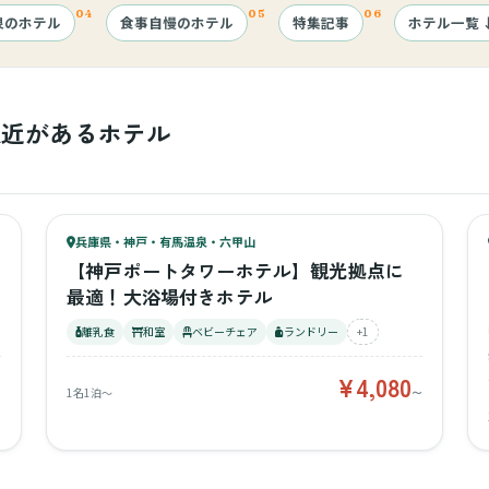
泉のホテル
食事自慢のホテル
特集記事
ホテル一覧
ベビーベッド
プ
駅近があるホテル
ラウンジ
キ
57
キッズ
リゾートホテル
62
兵庫県・神戸・有馬温泉・六甲山
¥4,080〜
ベビー
【神戸ポートタワーホテル】観光拠点に
最適！大浴場付きホテル
離乳食
和室
ベビーチェア
ランドリー
+1
¥4,080
〜
1名1泊〜
〜