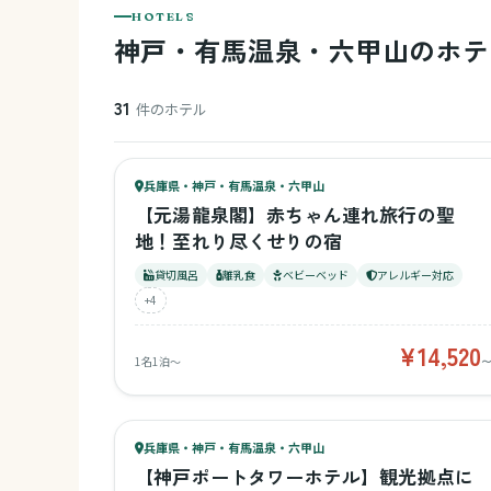
HOTELS
神戸・有馬温泉・六甲山のホテ
31
件のホテル
89
キッズ
92
兵庫県・神戸・有馬温泉・六甲山
¥14,520〜
ベビー
【元湯龍泉閣】赤ちゃん連れ旅行の聖
地！至れり尽くせりの宿
貸切風呂
離乳食
ベビーベッド
アレルギー対応
+4
¥14,520
1名1泊〜
57
キッズ
62
兵庫県・神戸・有馬温泉・六甲山
¥4,080〜
ベビー
【神戸ポートタワーホテル】観光拠点に