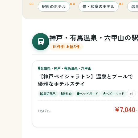
駅近のホテル
畳・和室のホテル
温
ベッドガード
神戸・有馬温泉・六甲山の
キッチン付き
15件中 上位3件
89
キッズ
1日過ごせる
88
兵庫県・神戸・有馬温泉・六甲山
¥7,040〜
ベビー
【神戸ベイシェラトン】温泉とプールで
優雅なホテルステイ
貸切風呂
離乳食
ベッドガード
ベビーベッド
+4
¥7,040
1名1泊〜