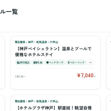
ル一覧
89
キッズ
88
兵庫県・神戸・有馬温泉・六甲山
¥7,040〜
ベビー
【神戸ベイシェラトン】温泉とプールで
優雅なホテルステイ
貸切風呂
離乳食
ベッドガード
ベビーベッド
+4
¥7,040
1名1泊〜
〜
〜
61
キッズ
62
兵庫県・神戸・有馬温泉・六甲山
¥3,249〜
ベビー
【ホテルプラザ神戸】駅直結！眺望自慢