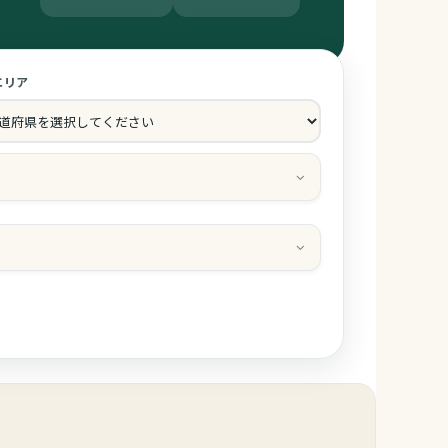
エリア
スト情報
大人
子供
部屋
レルギー対応
ちゃん用備品