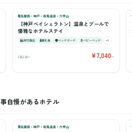
89
キッズ
88
兵庫県・神戸・有馬温泉・六甲山
¥7,040〜
ベビー
【神戸ベイシェラトン】温泉とプールで
優雅なホテルステイ
貸切風呂
離乳食
ベッドガード
ベビーベッド
+4
¥7,040
1名1泊〜
〜
〜
食事自慢があるホテル
43
キッズ
47
兵庫県・神戸・有馬温泉・六甲山
¥4,000〜
ベビー