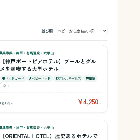
並び順
75
キッズ
72
兵庫県・神戸・有馬温泉・六甲山
¥4,250〜
ベビー
【神戸ポートピアホテル】プールとグル
メを満喫する大型ホテル
ベッドガード
ベビーベッド
アレルギー対応
和室
+2
¥4,250
1名1泊〜
〜
58
キッズ
62
兵庫県・神戸・有馬温泉・六甲山
¥12,370〜
ベビー
【ORIENTAL HOTEL】歴史あるホテルで