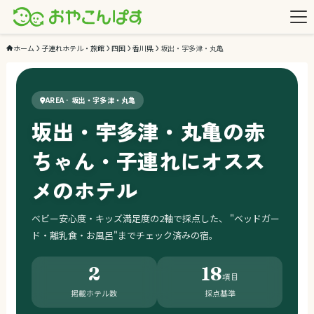
ホーム
子連れホテル・旅館
四国
香川県
坂出・宇多津・丸亀
AREA · 坂出・宇多津・丸亀
坂出・宇多津・丸亀の赤
ちゃん・子連れにオスス
メのホテル
ベビー安心度・キッズ満足度の2軸で採点した、
"ベッドガー
ド・離乳食・お風呂"までチェック済みの宿。
2
18
項目
掲載ホテル数
採点基準