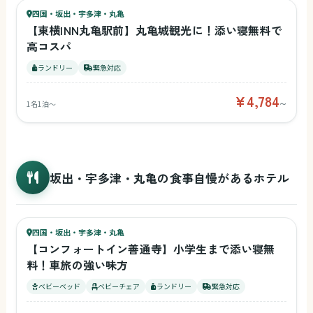
39
四国・坂出・宇多津・丸亀
¥4,784〜
ベビー
赤ちゃん用備品
【東横INN丸亀駅前】丸亀城観光に！添い寝無料で
高コスパ
ランドリー
緊急対応
ベッドガード
¥4,784
1名1泊〜
〜
ベビーベッド
坂出・宇多津・丸亀の食事自慢があるホテル
45
キッズ
プール
48
四国・坂出・宇多津・丸亀
¥2,200〜
ベビー
【コンフォートイン善通寺】小学生まで添い寝無
料！車旅の強い味方
キッチン付き
ベビーベッド
ベビーチェア
ランドリー
緊急対応