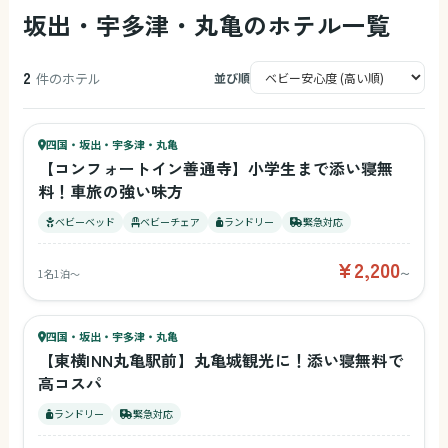
坂出・宇多津・丸亀のホテル一覧
2
件のホテル
並び順
45
キッズ
48
四国・坂出・宇多津・丸亀
¥2,200〜
ベビー
【コンフォートイン善通寺】小学生まで添い寝無
料！車旅の強い味方
ベビーベッド
ベビーチェア
ランドリー
緊急対応
¥2,200
1名1泊〜
〜
44
キッズ
39
四国・坂出・宇多津・丸亀
¥4,784〜
ベビー
【東横INN丸亀駅前】丸亀城観光に！添い寝無料で
高コスパ
ランドリー
緊急対応