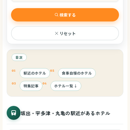
和室の有無
検索する
チェックアウト
リセット
離乳食の提供
ゲスト情報
大人
子供
部屋
目次
アレルギー対応
駅近のホテル
食事自慢のホテル
特集記事
ホテル一覧
レストランへのベビーカー持込み
坂出・宇多津・丸亀の駅近があるホテル
貸切風呂
44
キッズ