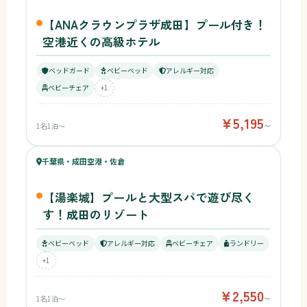
【ANAクラウンプラザ成田】プール付き！
空港近くの高級ホテル
ベッドガード
ベビーベッド
アレルギー対応
ベビーチェア
+1
¥5,195
1名1泊〜
〜
69
キッズ
63
千葉県・成田空港・佐倉
¥2,550〜
ベビー
【湯楽城】プールと大型スパで遊び尽く
す！成田のリゾート
ベビーベッド
アレルギー対応
ベビーチェア
ランドリー
+1
¥2,550
1名1泊〜
〜
69
キッズ