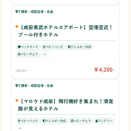
63
千葉県・成田空港・佐倉
¥4,200〜
ベビー
【成田東武ホテルエアポート】空港至近！
プール付きホテル
ベッドガード
ベビーベッド
アレルギー対応
ベビーチェア
+2
¥4,200
1名1泊〜
〜
55
キッズ
54
千葉県・成田空港・佐倉
¥4,500〜
ベビー
【マロウド成田】飛行機好き集まれ！滑走
路が見えるホテル
ベビーベッド
アレルギー対応
ベビーチェア
ランドリー
+1