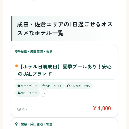
成田・佐倉エリアの1日過ごせるオス
スメなホテル一覧
73
キッズ
66
千葉県・成田空港・佐倉
¥4,800〜
ベビー
【ホテル日航成田】夏季プールあり！安心
のJALブランド
ベッドガード
ベビーベッド
アレルギー対応
ベビーチェア
+2
¥4,800
1名1泊〜
〜
69
キッズ
64
千葉県・成田空港・佐倉
¥5,195〜
ベビー