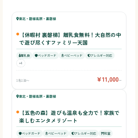
84
キッズ
85
東北・磐梯高原・裏磐梯
¥11,000〜
ベビー
【休暇村 裏磐梯】離乳食無料！大自然の中
で遊び尽くすファミリー天国
離乳食
ベッドガード
ベビーベッド
アレルギー対応
+4
¥11,000
1名1泊〜
〜
83
キッズ
78
東北・磐梯高原・裏磐梯
¥11,800〜
ベビー
【五色の森】遊びも温泉も全力で！家族で
楽しむエンタメリゾート
ベッドガード
ベビーベッド
アレルギー対応
和室