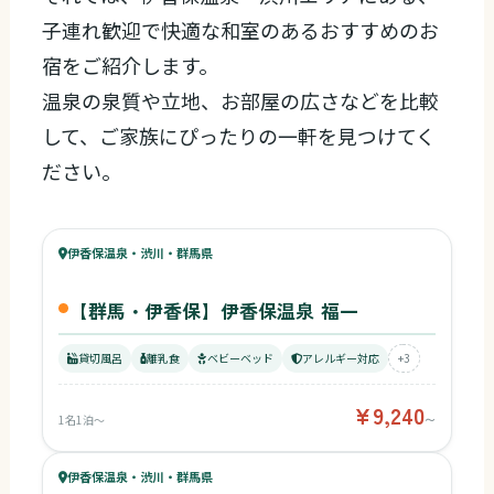
子連れ歓迎で快適な和室のあるおすすめのお
宿をご紹介します。
温泉の泉質や立地、お部屋の広さなどを比較
して、ご家族にぴったりの一軒を見つけてく
ださい。
73
キッズ
84
伊香保温泉・渋川・群馬県
¥9,240〜
ベビー
【群馬・伊香保】伊香保温泉 福一
貸切風呂
離乳食
ベビーベッド
アレルギー対応
+3
¥9,240
1名1泊〜
〜
80
キッズ
82
伊香保温泉・渋川・群馬県
¥11,000〜
ベビー