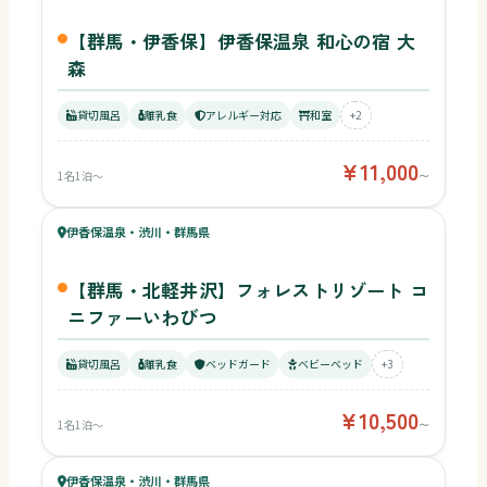
【群馬・伊香保】伊香保温泉 和心の宿 大
森
貸切風呂
離乳食
アレルギー対応
和室
+2
¥11,000
1名1泊〜
〜
74
キッズ
78
伊香保温泉・渋川・群馬県
¥10,500〜
ベビー
【群馬・北軽井沢】フォレストリゾート コ
ニファーいわびつ
貸切風呂
離乳食
ベッドガード
ベビーベッド
+3
¥10,500
1名1泊〜
〜
74
キッズ
75
伊香保温泉・渋川・群馬県
¥6,100〜
ベビー