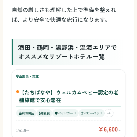
自然の厳しさも理解した上で準備を整えれ
ば、より安全で快適な旅行になります。
酒田・鶴岡・湯野浜・温海エリアで
オススメなリゾートホテル一覧
84
キッズ
94
山形県・東北
¥6,600〜
ベビー
【たちばなや】ウェルカムベビー認定の老
舗旅館で安心滞在
貸切風呂
離乳食
ベッドガード
ベビーベッド
+4
¥6,600
1名1泊〜
〜
74
キッズ