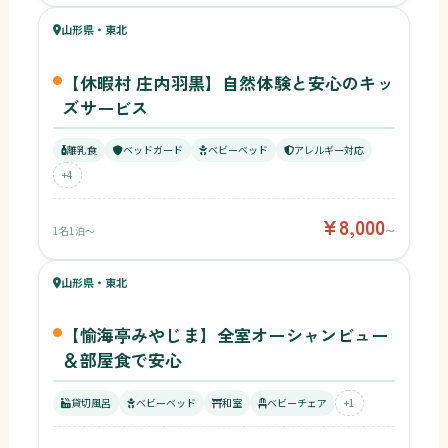
78
山形県・東北
¥8,000〜
ベビー
【休暇村 庄内羽黒】自然体験と安心のキッ
ズサービス
離乳食
ベッドガード
ベビーベッド
アレルギー対応
+4
¥8,000
1名1泊〜
〜
59
キッズ
65
山形県・東北
¥11,000〜
ベビー
【愉海亭みやじま】全室オーシャンビュー
＆部屋食で安心
貸切風呂
ベビーベッド
和室
ベビーチェア
+1