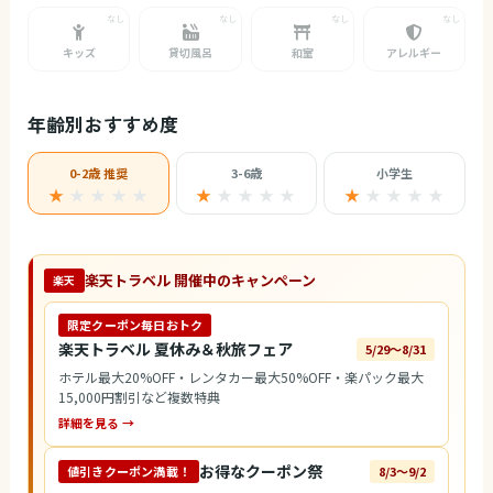
キッズ
貸切風呂
和室
アレルギー
年齢別おすすめ度
0-2歳 推奨
3-6歳
小学生
★
★
★
★
★
★
★
★
★
★
★
★
★
★
★
楽天トラベル 開催中のキャンペーン
楽天
限定クーポン毎日おトク
楽天トラベル 夏休み＆秋旅フェア
5/29〜8/31
ホテル最大20%OFF・レンタカー最大50%OFF・楽パック最大
15,000円割引など複数特典
詳細を見る →
お得なクーポン祭
値引きクーポン満載！
8/3〜9/2