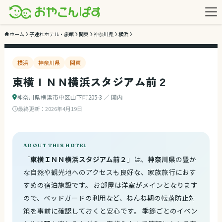
3
/ 3
ホーム
子連れホテル・旅館
関東
神奈川県
横浜
横浜
神奈川県
関東
東横ＩＮＮ横浜スタジアム前２
神奈川県横浜市中区山下町205-3 ／ 関内
最終更新：
2026年4月19日
ABOUT THIS HOTEL
「
東横ＩＮＮ横浜スタジアム前２
」は、
神奈川県
の豊か
な自然や観光地へのアクセスも良好な、家族旅行におす
すめの宿泊施設です。 お部屋は洋室がメインとなります
ので、ベッドガードの利用など、ねんね期の転落防止対
策を事前に確認しておくと安心です。 季節ごとのイベン