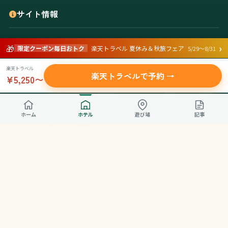
サイト情報
›
🎁
おやこんぱすの想い
限定クーポン毎日おトク
楽天トラベル 夏休み＆秋旅フェア
5/29〜8/31
運営者情報
楽天トラベル
楽天トラベルで予約 →
¥5,250〜
ページ作成ポリシー
プライバシーポリシー
ホーム
ホテル
遊び場
記事
おやこんぱすの評価基準について
お問い合わせ
プライバシーポリシー
利用規約
©
2026 おやこんぱす.