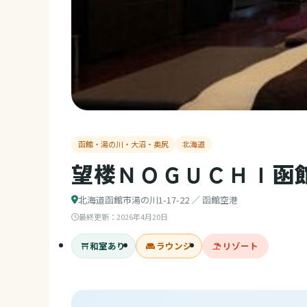
函館・湯の川・大沼・奥尻
北海道
望楼ＮＯＧＵＣＨＩ函
北海道函館市湯の川1-17-22 ／ 函館空港
最終更新：
2026年4月20日
和室あり
ラウンジ
リゾート