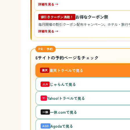
詳細を見る →
お得なクーポン祭
値引きクーポン満載！
毎月開催の割引クーポン配布キャンペーン。ホテル・旅行
詳細を見る →
PR · 予約
6サイトの予約ページをチェック
楽天トラベルで見る
楽天
じゃらんで見る
JLN
Yahoo!トラベルで見る
Y!
一休.comで見る
一休
Agodaで見る
AGD