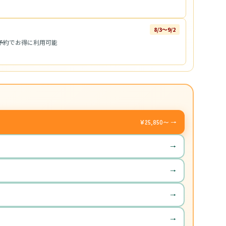
8/3〜9/2
予約でお得に利用可能
¥25,850〜 →
→
→
→
→