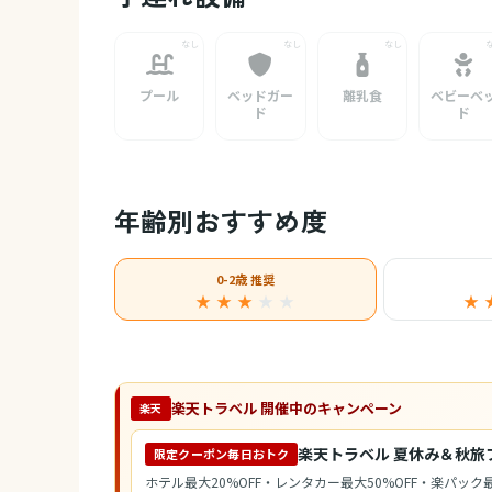
プール
ベッドガー
離乳食
ベビーベ
ド
ド
年齢別おすすめ度
0-2歳 推奨
★ ★ ★
★
★
★ 
楽天トラベル 開催中のキャンペーン
楽天
楽天トラベル 夏休み＆秋旅
限定クーポン毎日おトク
ホテル最大20%OFF・レンタカー最大50%OFF・楽パック最