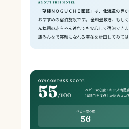
ABOUT THIS HOTEL
「
望楼ＮＯＧＵＣＨＩ函館
」は、
北海道
の豊か
おすすめの宿泊施設です。 全館畳敷き、もし
んね期の赤ちゃん連れでも安心して宿泊できま
族みんなで笑顔になれる滞在を計画してみては
OYACOMPASS SCORE
55
ベビー安心度・キッズ満足度
/100
18項目を採点した総合スコ
ベビー安心度
56