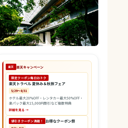
楽天キャンペーン
楽天
限定クーポン毎日おトク
楽天トラベル 夏休み＆秋旅フェア
5/29〜8/31
ホテル最大20%OFF・レンタカー最大50%OFF・
楽パック最大15,000円割引など複数特典
詳細を見る →
お得なクーポン祭
値引きクーポン満載！