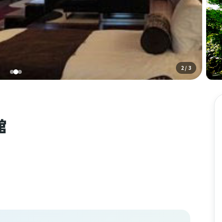
3
/ 3
館