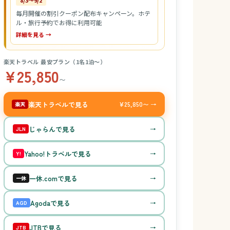
8/3〜9/2
毎月開催の割引クーポン配布キャンペーン。ホテ
ル・旅行予約でお得に利用可能
詳細を見る →
楽天トラベル 最安プラン（1名1泊〜）
¥25,850
〜
楽天トラベルで見る
¥25,850〜 →
楽天
じゃらんで見る
→
JLN
Yahoo!トラベルで見る
→
Y!
一休.comで見る
→
一休
Agodaで見る
→
AGD
JTBで見る
→
JTB