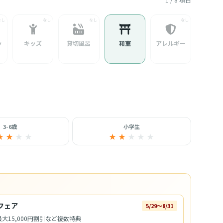
ッ
キッズ
貸切風呂
和室
アレルギー
3-6歳
小学生
★ ★
★
★
★ ★
★
★
★
フェア
5/29〜8/31
大15,000円割引など複数特典