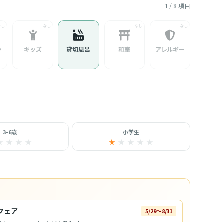
1 / 8 項目
ッ
キッズ
貸切風呂
和室
アレルギー
3-6歳
小学生
★
★
★
★
★
★
★
★
★
フェア
5/29〜8/31