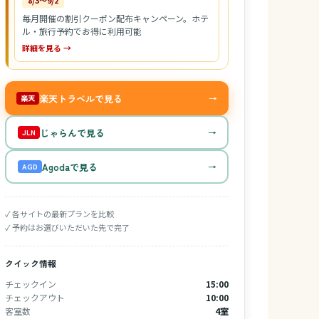
8/3〜9/2
毎月開催の割引クーポン配布キャンペーン。ホテ
ル・旅行予約でお得に利用可能
詳細を見る →
楽天トラベルで見る
→
楽天
じゃらんで見る
→
JLN
Agodaで見る
→
AGD
✓ 各サイトの最新プランを比較
✓ 予約はお選びいただいた先で完了
クイック情報
チェックイン
15:00
チェックアウト
10:00
客室数
4室