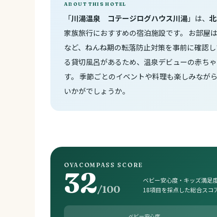
ABOUT THIS HOTEL
「
川湯温泉 コテージログハウス川湯
」は、
北
家族旅行におすすめの宿泊施設です。 お部屋
など、ねんね期の転落防止対策を事前に確認し
る貸切風呂があるため、温泉デビューの赤ちゃ
す。 季節ごとのイベントや料理も楽しみなが
いかがでしょうか。
OYACOMPASS SCORE
32
ベビー安心度・キッズ満足度
/100
18項目を採点した総合スコ
ベビー安心度