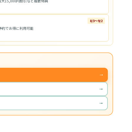
大15,000円割引など複数特典
8/3〜9/2
予約でお得に利用可能
→
→
→