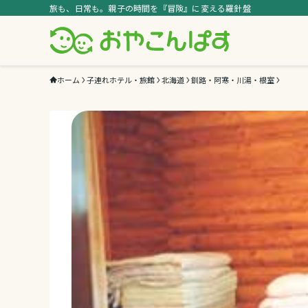
旅も、日常も。親子の時間を『冒険』に変える羅針盤
ホーム
子連れホテル・旅館
北海道
釧路・阿寒・川湯・根室