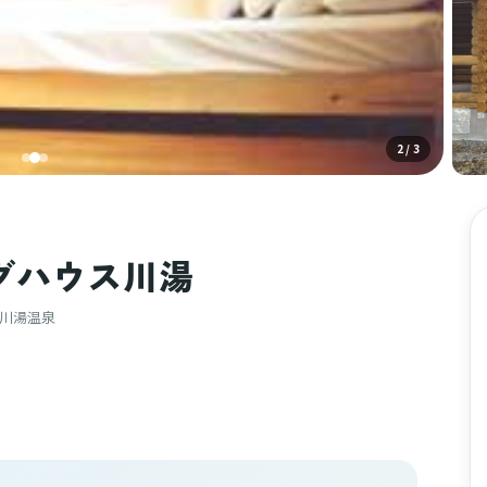
3
/ 3
グハウス川湯
 川湯温泉