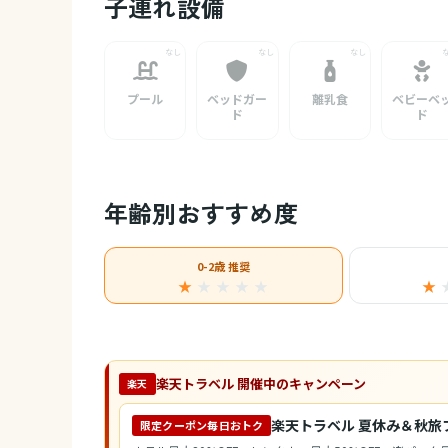
子連れ設備
プール
ベッドガー
離乳食
ベビーベ
ド
ド
年齢別おすすめ度
0-2歳 推奨
★
★
★
★
★
★
楽天トラベル 開催中のキャンペーン
楽天
楽天トラベル 夏休み＆秋旅
限定クーポン毎日おトク