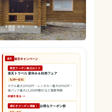
楽天キャンペーン
楽天
限定クーポン毎日おトク
楽天トラベル 夏休み＆秋旅フェア
5/29〜8/31
ホテル最大20%OFF・レンタカー最大50%OFF・
楽パック最大15,000円割引など複数特典
詳細を見る →
お得なクーポン祭
値引きクーポン満載！