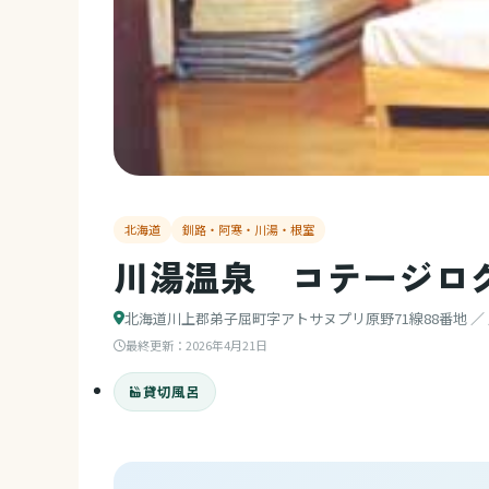
北海道
釧路・阿寒・川湯・根室
川湯温泉 コテージロ
北海道川上郡弟子屈町字アトサヌプリ原野71線88番地 ／
最終更新：
2026年4月21日
貸切風呂