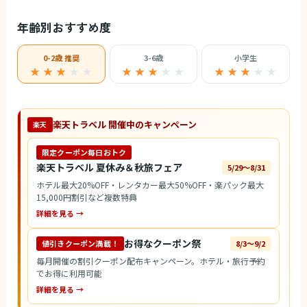
年齢別おすすめ度
0-2歳 推奨
3-6歳
小学生
★ ★ ★
★
★
★ ★ ★
★
★
★ ★ ★
★
★
楽天トラベル 開催中のキャンペーン
楽天
限定クーポン毎日おトク
楽天トラベル 夏休み＆秋旅フェア
5/29〜8/31
ホテル最大20%OFF・レンタカー最大50%OFF・楽パック最大
15,000円割引など複数特典
詳細を見る →
お得なクーポン祭
値引きクーポン満載！
8/3〜9/2
毎月開催の割引クーポン配布キャンペーン。ホテル・旅行予約
でお得に利用可能
詳細を見る →