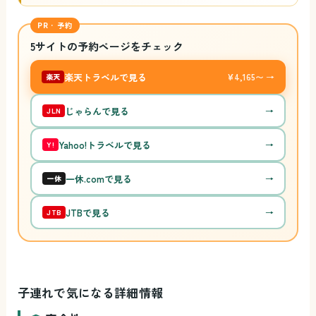
PR · 予約
5サイトの予約ページをチェック
楽天トラベルで見る
¥4,165〜 →
楽天
じゃらんで見る
→
JLN
Yahoo!トラベルで見る
→
Y!
一休.comで見る
→
一休
JTBで見る
→
JTB
子連れで気になる詳細情報