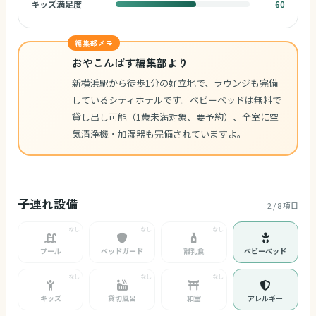
キッズ満足度
60
編集部メモ
おやこんぱす編集部より
新横浜駅から徒歩1分の好立地で、ラウンジも完備
しているシティホテルです。ベビーベッドは無料で
貸し出し可能（1歳未満対象、要予約）、全室に空
気清浄機・加湿器も完備されていますよ。
子連れ設備
2 / 8 項目
プール
ベッドガード
離乳食
ベビーベッド
キッズ
貸切風呂
和室
アレルギー