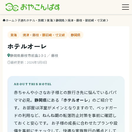
ホーム
子連れホテル・旅館
東海
静岡県
焼津・藤枝・御前崎・寸又峡
東海
焼津・藤枝・御前崎・寸又峡
静岡県
ホテルオーレ
静岡県藤枝市前島1-3-1 ／ 藤枝
最終更新：
2026年5月8日
ABOUT THIS HOTEL
赤ちゃんや小さなお子様との旅行き先に悩んでいるパパ
ママ必見。
静岡県
にある「
ホテルオーレ
」のご紹介で
す。 お部屋は洋室がメインとなりますので、ベッドガー
ドの利用など、ねんね期の転落防止対策を事前に確認し
ておくと安心です。 お子様の成長に合わせたプランや設
備を事前にチェックして、快適な家族旅行の拠点として