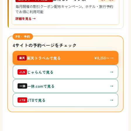
毎月開催の割引クーポン配布キャンペーン。ホテル・旅行予約
でお得に利用可能
詳細を見る →
PR · 予約
4サイトの予約ページをチェック
楽天トラベルで見る
¥8,250〜 →
楽天
じゃらんで見る
→
JLN
一休.comで見る
→
一休
JTBで見る
→
JTB