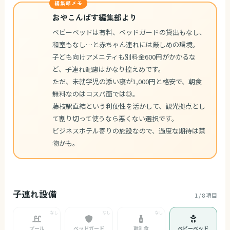
編集部メモ
おやこんぱす編集部より
ベビーベッドは有料、ベッドガードの貸出もなし、
和室もなし…と赤ちゃん連れには厳しめの環境。
子ども向けアメニティも別料金600円がかかるな
ど、子連れ配慮はかなり控えめです。
ただ、未就学児の添い寝が1,000円と格安で、朝食
無料なのはコスパ面では◎。
藤枝駅直結という利便性を活かして、観光拠点とし
て割り切って使うなら悪くない選択です。
ビジネスホテル寄りの施設なので、過度な期待は禁
物かも。
子連れ設備
1 / 8 項目
プール
ベッドガード
離乳食
ベビーベッド