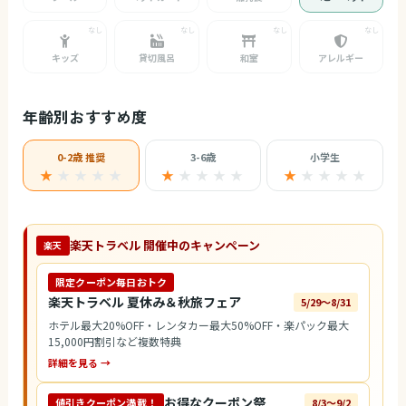
キッズ
貸切風呂
和室
アレルギー
年齢別おすすめ度
0-2歳 推奨
3-6歳
小学生
★
★
★
★
★
★
★
★
★
★
★
★
★
★
★
楽天トラベル 開催中のキャンペーン
楽天
限定クーポン毎日おトク
楽天トラベル 夏休み＆秋旅フェア
5/29〜8/31
ホテル最大20%OFF・レンタカー最大50%OFF・楽パック最大
15,000円割引など複数特典
詳細を見る →
お得なクーポン祭
値引きクーポン満載！
8/3〜9/2