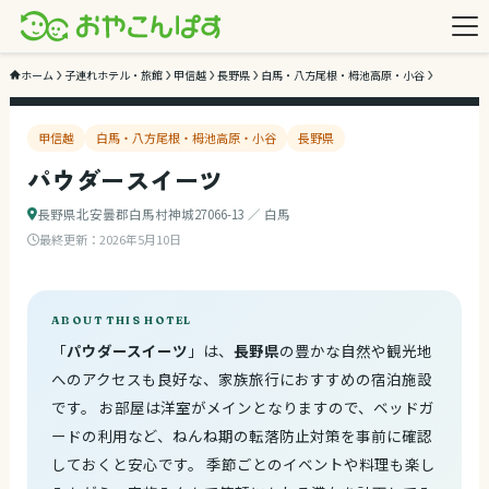
3
/ 3
ホーム
子連れホテル・旅館
甲信越
長野県
白馬・八方尾根・栂池高原・小谷
甲信越
白馬・八方尾根・栂池高原・小谷
長野県
パウダースイーツ
長野県北安曇郡白馬村神城27066-13 ／ 白馬
最終更新：
2026年5月10日
ABOUT THIS HOTEL
「
パウダースイーツ
」は、
長野県
の豊かな自然や観光地
へのアクセスも良好な、家族旅行におすすめの宿泊施設
です。 お部屋は洋室がメインとなりますので、ベッドガ
ードの利用など、ねんね期の転落防止対策を事前に確認
しておくと安心です。 季節ごとのイベントや料理も楽し