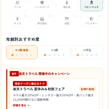
プール
ベッドガード
離乳食
ベビーベッド
キッズ
貸切風呂
和室
アレルギー
年齢別おすすめ度
0-2歳 推奨
3-6歳
小学生
★
★
★
★
★
★
★
★
★
★
★
★
★
★
★
楽天トラベル 開催中のキャンペーン
楽天
限定クーポン毎日おトク
楽天トラベル 夏休み＆秋旅フェア
5/29〜8/31
ホテル最大20%OFF・レンタカー最大50%OFF・楽パック最大
15,000円割引など複数特典
詳細を見る →