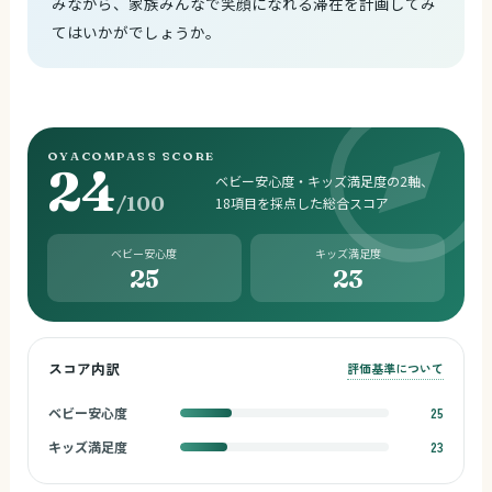
みながら、家族みんなで笑顔になれる滞在を計画してみ
てはいかがでしょうか。
OYACOMPASS SCORE
24
ベビー安心度・キッズ満足度の2軸、
/100
18項目を採点した総合スコア
ベビー安心度
キッズ満足度
25
23
スコア内訳
評価基準について
ベビー安心度
25
キッズ満足度
23