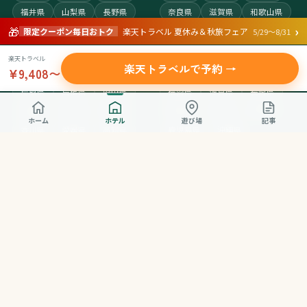
福井県
山梨県
長野県
奈良県
滋賀県
和歌山県
›
🎁
岐阜県
静岡県
愛知県
三重県
限定クーポン毎日おトク
楽天トラベル 夏休み＆秋旅フェア
5/29〜8/31
楽天トラベル
中国・四国
九州・沖縄
楽天トラベルで予約 →
¥9,408〜
鳥取県
島根県
岡山県
福岡県
佐賀県
長崎県
広島県
山口県
徳島県
熊本県
大分県
宮崎県
ホーム
ホテル
遊び場
記事
香川県
愛媛県
高知県
鹿児島県
沖縄県
サイト情報
おやこんぱすの想い
運営者情報
ページ作成ポリシー
プライバシーポリシー