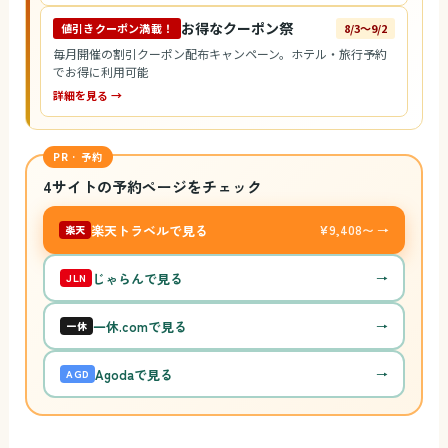
お得なクーポン祭
値引きクーポン満載！
8/3〜9/2
毎月開催の割引クーポン配布キャンペーン。ホテル・旅行予約
でお得に利用可能
詳細を見る →
PR · 予約
4サイトの予約ページをチェック
楽天トラベルで見る
¥9,408〜 →
楽天
じゃらんで見る
→
JLN
一休.comで見る
→
一休
Agodaで見る
→
AGD