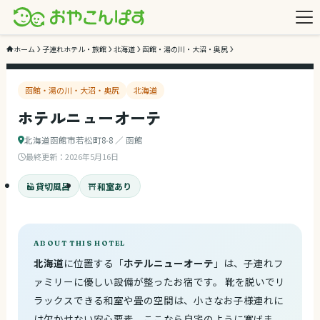
3
/ 3
ホーム
子連れホテル・旅館
北海道
函館・湯の川・大沼・奥尻
函館・湯の川・大沼・奥尻
北海道
ホテルニューオーテ
北海道函館市若松町8-8 ／ 函館
最終更新：
2026年5月16日
貸切風呂
和室あり
ABOUT THIS HOTEL
北海道
に位置する「
ホテルニューオーテ
」は、子連れフ
ァミリーに優しい設備が整ったお宿です。 靴を脱いでリ
ラックスできる和室や畳の空間は、小さなお子様連れに
は欠かせない安心要素。ここなら自宅のように寛げま