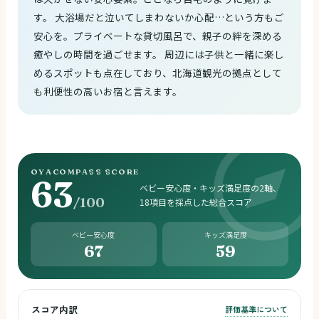
す。 大浴場だと泣いてしまわないか心配…という方もご
安心を。プライベートな貸切風呂で、親子の絆を深める
癒やしの時間を過ごせます。 周辺には子供と一緒に楽し
めるスポットも点在しており、北海道観光の拠点として
も利便性の高いお宿と言えます。
OYACOMPASS SCORE
63
ベビー安心度・キッズ満足度の2軸、
/100
18項目を採点した総合スコア
ベビー安心度
キッズ満足度
67
59
スコア内訳
評価基準について