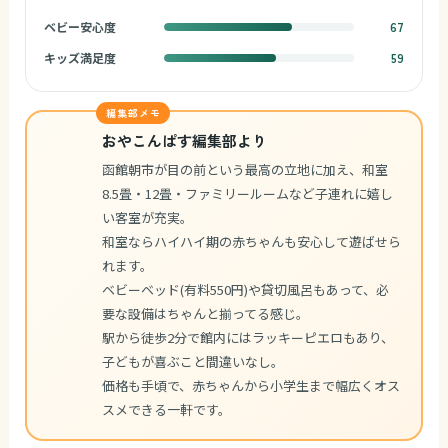
ベビー安心度
67
キッズ満足度
59
編集部メモ
おやこんぱす編集部より
函館朝市が目の前という最高の立地に加え、和室
8.5畳・12畳・ファミリールームなど子連れに嬉し
い客室が充実。
和室ならハイハイ期の赤ちゃんも安心して遊ばせら
れます。
ベビーベッド(有料550円)や貸切風呂もあって、必
要な設備はちゃんと揃ってる感じ。
駅から徒歩2分で館内にはラッキーピエロもあり、
子どもが喜ぶこと間違いなし。
価格も手頃で、赤ちゃんから小学生まで幅広くオス
スメできる一軒です。