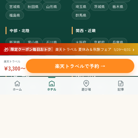
宮城県
秋田県
山形県
埼玉県
茨城県
栃木県
福島県
群馬県
中部・北陸
関西・近畿
新潟県
富山県
石川県
大阪府
京都府
兵庫県
›
🎁
限定クーポン毎日おトク
楽天トラベル 夏休み＆秋旅フェア
5/29〜8/31
福井県
山梨県
長野県
奈良県
滋賀県
和歌山県
岐阜県
静岡県
愛知県
三重県
楽天トラベル
楽天トラベルで予約 →
¥3,300〜
中国・四国
九州・沖縄
鳥取県
島根県
岡山県
福岡県
佐賀県
長崎県
ホーム
ホテル
遊び場
記事
広島県
山口県
徳島県
熊本県
大分県
宮崎県
香川県
愛媛県
高知県
鹿児島県
沖縄県
サイト情報