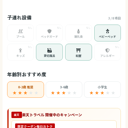
子連れ設備
3 / 8 項目
プール
ベッドガード
離乳食
ベビーベッド
キッズ
貸切風呂
和室
アレルギー
年齢別おすすめ度
0-2歳 推奨
3-6歳
小学生
★ ★ ★
★
★
★ ★ ★
★
★
★ ★ ★
★
★
楽天トラベル 開催中のキャンペーン
楽天
限定クーポン毎日おトク