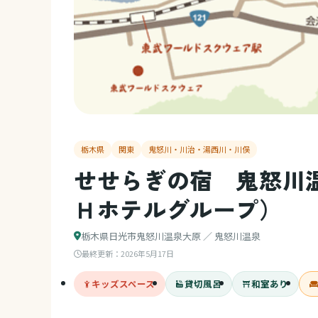
栃木県
関東
鬼怒川・川治・湯西川・川俣
せせらぎの宿 鬼怒川
Ｈホテルグループ）
栃木県日光市鬼怒川温泉大原 ／ 鬼怒川温泉
最終更新：
2026年5月17日
キッズスペース
貸切風呂
和室あり