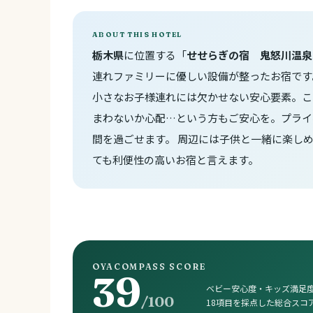
ABOUT THIS HOTEL
栃木県
に位置する「
せせらぎの宿 鬼怒川温泉
連れファミリーに優しい設備が整ったお宿です
小さなお子様連れには欠かせない安心要素。こ
まわないか心配…という方もご安心を。プライ
間を過ごせます。 周辺には子供と一緒に楽し
ても利便性の高いお宿と言えます。
OYACOMPASS SCORE
39
ベビー安心度・キッズ満足度
/100
18項目を採点した総合スコ