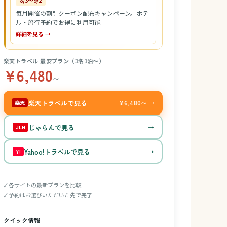
8/3〜9/2
毎月開催の割引クーポン配布キャンペーン。ホテ
ル・旅行予約でお得に利用可能
詳細を見る →
楽天トラベル 最安プラン（1名1泊〜）
¥6,480
〜
楽天トラベルで見る
¥6,480〜 →
楽天
じゃらんで見る
→
JLN
Yahoo!トラベルで見る
→
Y!
✓ 各サイトの最新プランを比較
✓ 予約はお選びいただいた先で完了
クイック情報