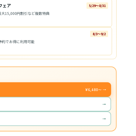
フェア
5/29〜8/31
大15,000円割引など複数特典
8/3〜9/2
予約でお得に利用可能
¥6,480〜 →
→
→