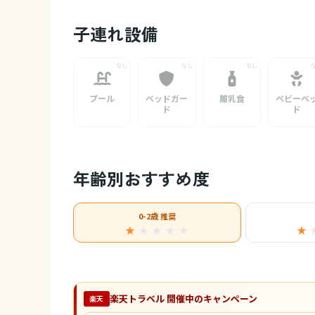
子連れ設備
プール
ベッドガー
離乳食
ベビーベ
ド
ド
年齢別おすすめ度
0-2歳 推奨
★
★
★
★
★
★
楽天トラベル 開催中のキャンペーン
楽天