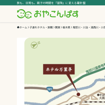
旅も、日常も。親子の時間を『冒険』に変える羅針盤
ホーム
子連れホテル・旅館
関東
栃木県
鬼怒川・川治・湯西川・川