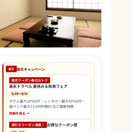
楽天キャンペーン
楽天
限定クーポン毎日おトク
楽天トラベル 夏休み＆秋旅フェア
5/29〜8/31
ホテル最大20%OFF・レンタカー最大50%OFF・
楽パック最大15,000円割引など複数特典
詳細を見る →
お得なクーポン祭
値引きクーポン満載！