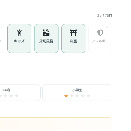
3 / 8 項目
ッ
キッズ
貸切風呂
和室
アレルギー
3-6歳
小学生
★
★
★
★
★
★
★
★
★