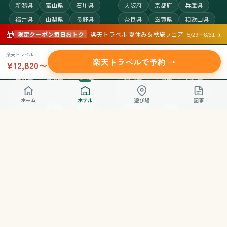
新潟県
富山県
石川県
大阪府
京都府
兵庫県
福井県
山梨県
長野県
奈良県
滋賀県
和歌山県
›
🎁
岐阜県
静岡県
愛知県
三重県
限定クーポン毎日おトク
楽天トラベル 夏休み＆秋旅フェア
5/29〜8/31
楽天トラベル
中国・四国
九州・沖縄
楽天トラベルで予約 →
¥12,820〜
鳥取県
島根県
岡山県
福岡県
佐賀県
長崎県
広島県
山口県
徳島県
熊本県
大分県
宮崎県
ホーム
ホテル
遊び場
記事
香川県
愛媛県
高知県
鹿児島県
沖縄県
サイト情報
おやこんぱすの想い
運営者情報
ページ作成ポリシー