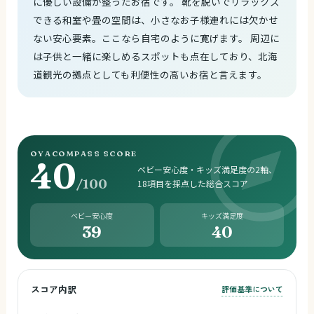
に優しい設備が整ったお宿です。 靴を脱いでリラックス
できる和室や畳の空間は、小さなお子様連れには欠かせ
ない安心要素。ここなら自宅のように寛げます。 周辺に
は子供と一緒に楽しめるスポットも点在しており、北海
道観光の拠点としても利便性の高いお宿と言えます。
OYACOMPASS SCORE
40
ベビー安心度・キッズ満足度の2軸、
/100
18項目を採点した総合スコア
ベビー安心度
キッズ満足度
39
40
スコア内訳
評価基準について