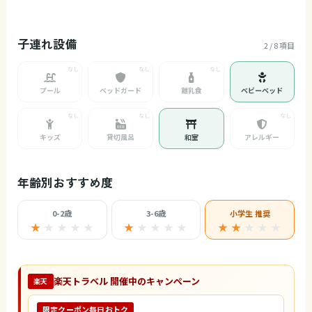
子連れ設備
2 / 8 項目
プール
ベッドガード
離乳食
ベビーベッド
キッズ
貸切風呂
和室
アレルギー
年齢別おすすめ度
0-2歳
3-6歳
小学生 推奨
★
★
★
★
★
★
★
★
★
★
★ ★
★
★
★
楽天トラベル 開催中のキャンペーン
楽天
限定クーポン毎日おトク