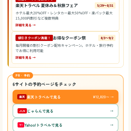
楽天トラベル 夏休み＆秋旅フェア
5/29〜8/31
ホテル最大20%OFF・レンタカー最大50%OFF・楽パック最大
15,000円割引など複数特典
詳細を見る →
お得なクーポン祭
値引きクーポン満載！
8/3〜9/2
毎月開催の割引クーポン配布キャンペーン。ホテル・旅行予約
でお得に利用可能
詳細を見る →
PR · 予約
6サイトの予約ページをチェック
楽天トラベルで見る
¥12,820〜 →
楽天
じゃらんで見る
→
JLN
Yahoo!トラベルで見る
→
Y!