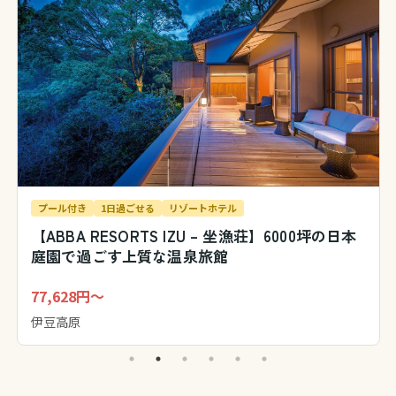
プール付き
1日過ごせる
リゾートホテル
【ABBA RESORTS IZU – 坐漁荘】6000坪の日本
庭園で過ごす上質な温泉旅館
77,628円～
伊豆高原