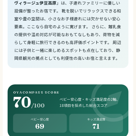
ヴィラージュ伊豆高原
」は、子連れファミリーに優しい
設備が整ったお宿です。 靴を脱いでリラックスできる和
室や畳の空間は、小さなお子様連れには欠かせない安心
要素。ここなら自宅のように寛げます。 さらに、離乳食
の提供や温め対応が可能なおもてなしもあり、荷物を減
らして身軽に旅行できるのも高評価ポイントです。 周辺
には子供と一緒に楽しめるスポットも点在しており、静
岡県観光の拠点としても利便性の高いお宿と言えます。
OYACOMPASS SCORE
70
ベビー安心度・キッズ満足度の2軸、
/100
18項目を採点した総合スコア
ベビー安心度
キッズ満足度
69
71