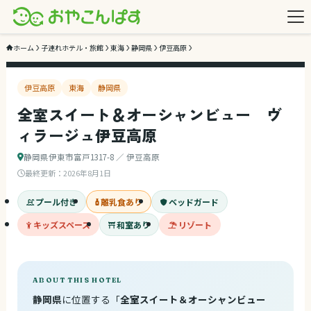
2
/ 3
ホーム
子連れホテル・旅館
東海
静岡県
伊豆高原
伊豆高原
東海
静岡県
全室スイート＆オーシャンビュー ヴ
ィラージュ伊豆高原
静岡県伊東市富戸1317-8 ／ 伊豆高原
最終更新：
2026年8月1日
プール付き
離乳食あり
ベッドガード
キッズスペース
和室あり
リゾート
ABOUT THIS HOTEL
静岡県
に位置する「
全室スイート＆オーシャンビュー