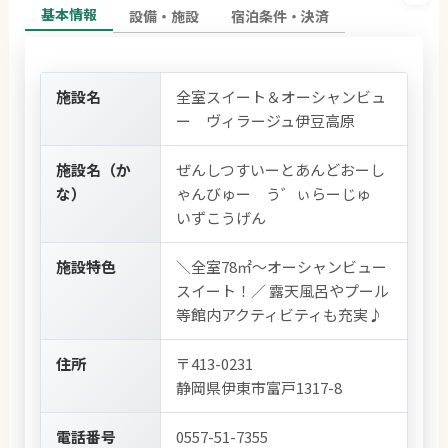
基本情報
設備・施設
宿泊条件・決済
施設名
全室スイート＆オーシャンビュ
ー ヴィラージュ伊豆高原
施設名（か
ぜんしつすいーとあんどおーし
な）
ゃんびゅー う゛ぃらーじゅ
いずこうげん
施設特色
＼全室78㎡〜オーシャンビュー
スイート！／ 露天風呂やプール
等館内アクティビティも充実♪
住所
〒413-0231
静岡県伊東市富戸1317-8
電話番号
0557-51-7355