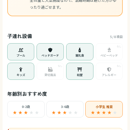
全93室と大型施設なので、混雑時期は避けた方がゆ
ったり過ごせます。
子連れ設備
5 / 8 項目
プール
ベッドガード
離乳食
ベビーベッド
キッズ
貸切風呂
和室
アレルギー
年齢別おすすめ度
0-2歳
3-6歳
小学生 推奨
★ ★ ★
★
★
★ ★ ★
★
★
★ ★ ★ ★
★