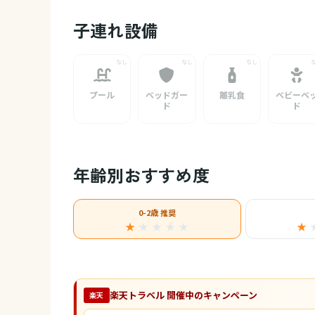
子連れ設備
プール
ベッドガー
離乳食
ベビーベ
ド
ド
年齢別おすすめ度
0-2歳 推奨
★
★
★
★
★
★
楽天トラベル 開催中のキャンペーン
楽天