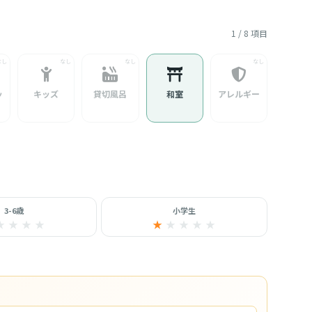
1 / 8 項目
ッ
キッズ
貸切風呂
和室
アレルギー
3-6歳
小学生
★
★
★
★
★
★
★
★
★