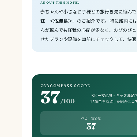
ABOUT THIS HOTEL
赤ちゃんや小さなお子様との旅行き先に悩んで
荘 ＜佐渡島＞
」のご紹介です。 特に館内に
んが転んでも怪我の心配が少なく、のびのびと
せたプランや設備を事前にチェックして、快適
OYACOMPASS SCORE
37
ベビー安心度・キッズ満足度
/100
18項目を採点した総合スコ
ベビー安心度
37