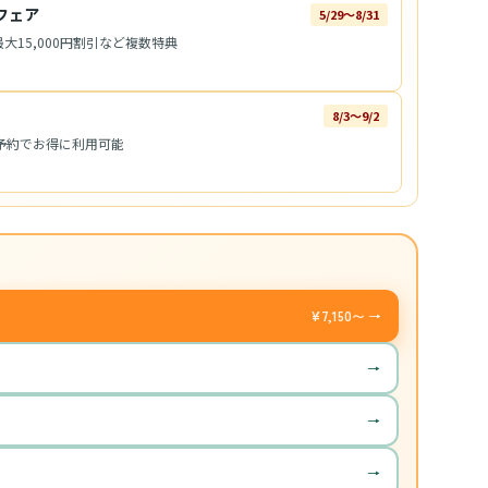
フェア
5/29〜8/31
大15,000円割引など複数特典
8/3〜9/2
予約でお得に利用可能
¥7,150〜 →
→
→
→