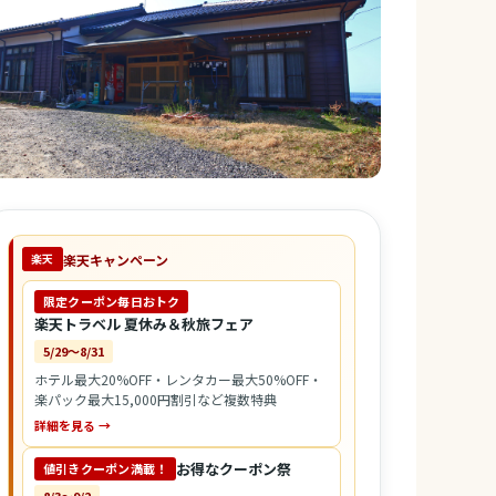
楽天キャンペーン
楽天
限定クーポン毎日おトク
楽天トラベル 夏休み＆秋旅フェア
5/29〜8/31
ホテル最大20%OFF・レンタカー最大50%OFF・
楽パック最大15,000円割引など複数特典
詳細を見る →
お得なクーポン祭
値引きクーポン満載！