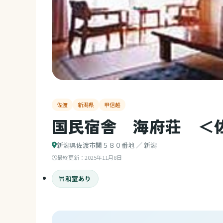
佐渡
新潟県
甲信越
国民宿舎 海府荘 ＜
新潟県佐渡市関５８０番地 ／ 新潟
最終更新：
2025年11月8日
和室あり