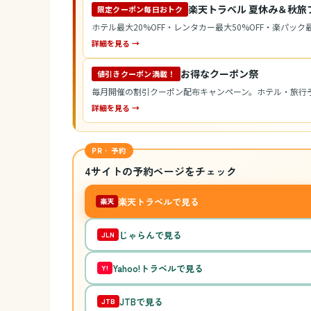
楽天トラベル 夏休み＆秋旅
限定クーポン毎日おトク
ホテル最大20%OFF・レンタカー最大50%OFF・楽パック最
詳細を見る →
お得なクーポン祭
値引きクーポン満載！
毎月開催の割引クーポン配布キャンペーン。ホテル・旅行
詳細を見る →
PR · 予約
4サイトの予約ページをチェック
楽天トラベルで見る
楽天
じゃらんで見る
JLN
Yahoo!トラベルで見る
Y!
JTBで見る
JTB