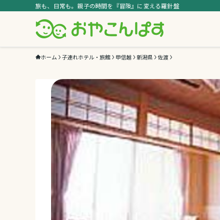
旅も、日常も。親子の時間を『冒険』に変える羅針盤
ホーム
子連れホテル・旅館
甲信越
新潟県
佐渡