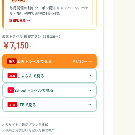
8/3〜9/2
毎月開催の割引クーポン配布キャンペーン。ホテ
ル・旅行予約でお得に利用可能
詳細を見る →
楽天トラベル 最安プラン（1名1泊〜）
¥7,150
〜
楽天トラベルで見る
¥7,150〜 →
楽天
じゃらんで見る
→
JLN
Yahoo!トラベルで見る
→
Y!
JTBで見る
→
JTB
✓ 各サイトの最新プランを比較
✓ 予約はお選びいただいた先で完了