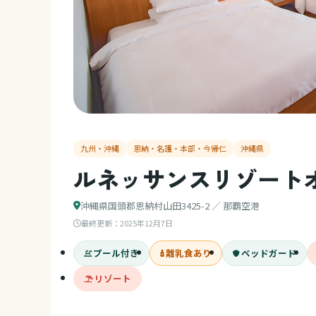
九州・沖縄
恩納・名護・本部・今帰仁
沖縄県
ルネッサンスリゾート
沖縄県国頭郡恩納村山田3425-2 ／ 那覇空港
最終更新：
2025年12月7日
プール付き
離乳食あり
ベッドガード
リゾート