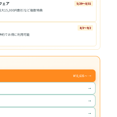
フェア
5/29〜8/31
大15,000円割引など複数特典
8/3〜9/2
予約でお得に利用可能
¥12,635〜 →
→
→
→