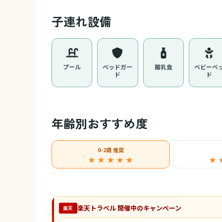
子連れ設備
プール
ベッドガー
離乳食
ベビーベ
ド
ド
年齢別おすすめ度
0-2歳 推奨
★ ★ ★ ★ ★
★ 
楽天トラベル 開催中のキャンペーン
楽天