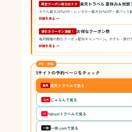
楽天トラベル 夏休み＆秋旅
限定クーポン毎日おトク
ホテル最大20%OFF・レンタカー最大50%OFF・楽パック最
詳細を見る →
お得なクーポン祭
値引きクーポン満載！
毎月開催の割引クーポン配布キャンペーン。ホテル・旅行
詳細を見る →
PR · 予約
5サイトの予約ページをチェック
楽天トラベルで見る
楽天
じゃらんで見る
JLN
Yahoo!トラベルで見る
Y!
一休.comで見る
一休