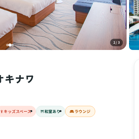
3
/ 3
オキナワ
キッズスペース
和室あり
ラウンジ