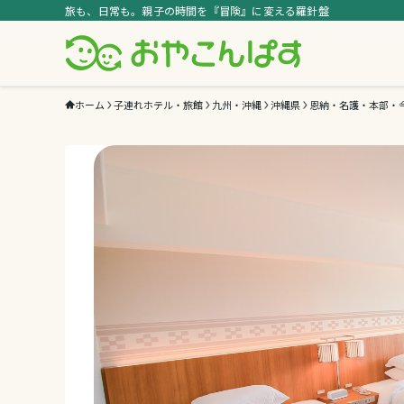
旅も、日常も。親子の時間を『冒険』に変える羅針盤
ホーム
子連れホテル・旅館
九州・沖縄
沖縄県
恩納・名護・本部・