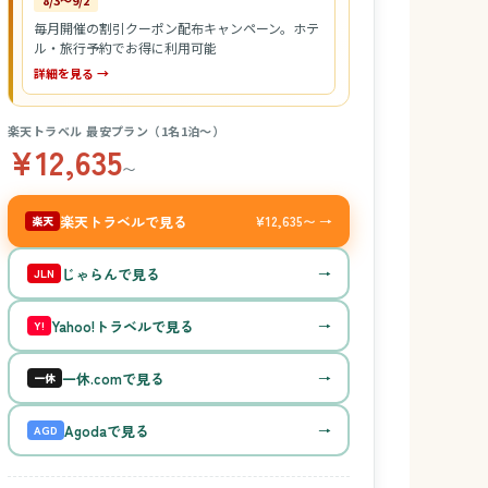
8/3〜9/2
毎月開催の割引クーポン配布キャンペーン。ホテ
ル・旅行予約でお得に利用可能
詳細を見る →
楽天トラベル 最安プラン（1名1泊〜）
¥12,635
〜
楽天トラベルで見る
¥12,635〜 →
楽天
じゃらんで見る
→
JLN
Yahoo!トラベルで見る
→
Y!
一休.comで見る
→
一休
Agodaで見る
→
AGD