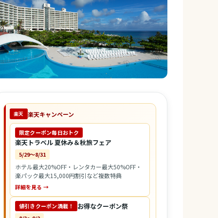
楽天キャンペーン
楽天
限定クーポン毎日おトク
楽天トラベル 夏休み＆秋旅フェア
5/29〜8/31
ホテル最大20%OFF・レンタカー最大50%OFF・
楽パック最大15,000円割引など複数特典
詳細を見る →
お得なクーポン祭
値引きクーポン満載！