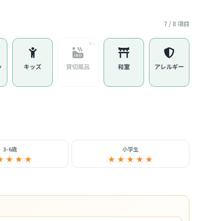
7 / 8 項目
ッ
キッズ
貸切風呂
和室
アレルギー
3-6歳
小学生
★ ★ ★ ★
★ ★ ★ ★ ★