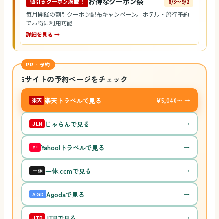
お得なクーポン祭
値引きクーポン満載！
8/3〜9/2
毎月開催の割引クーポン配布キャンペーン。ホテル・旅行予約
でお得に利用可能
詳細を見る →
PR · 予約
6サイトの予約ページをチェック
楽天トラベルで見る
¥5,040〜 →
楽天
じゃらんで見る
→
JLN
Yahoo!トラベルで見る
→
Y!
一休.comで見る
→
一休
Agodaで見る
→
AGD
JTBで見る
→
JTB