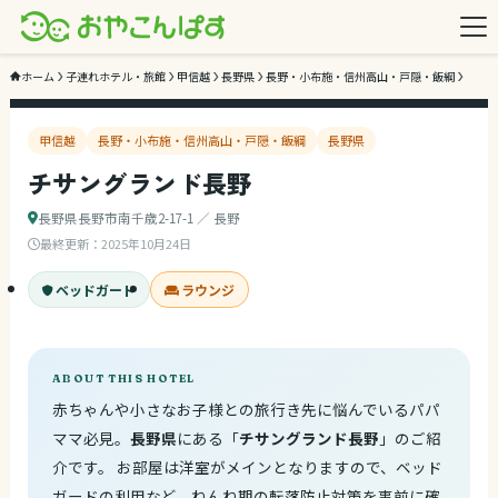
3
/ 3
ホーム
子連れホテル・旅館
甲信越
長野県
長野・小布施・信州高山・戸隠・飯綱
甲信越
長野・小布施・信州高山・戸隠・飯綱
長野県
チサングランド長野
長野県長野市南千歳2-17-1 ／ 長野
最終更新：
2025年10月24日
ベッドガード
ラウンジ
ABOUT THIS HOTEL
赤ちゃんや小さなお子様との旅行き先に悩んでいるパパ
ママ必見。
長野県
にある「
チサングランド長野
」のご紹
介です。 お部屋は洋室がメインとなりますので、ベッド
ガードの利用など、ねんね期の転落防止対策を事前に確