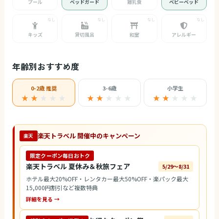
プール
ベッドガード
離乳食
ベビーベッド
キッズ
貸切風呂
和室
アレルギー
年齢別おすすめ度
0-2歳 推奨
3-6歳
小学生
★ ★
★
★
★
★ ★
★
★
★
★ ★
★
★
★
楽天トラベル 開催中のキャンペーン
楽天
限定クーポン毎日おトク
楽天トラベル 夏休み＆秋旅フェア
5/29〜8/31
ホテル最大20%OFF・レンタカー最大50%OFF・楽パック最大
15,000円割引など複数特典
詳細を見る →