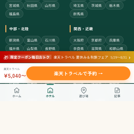
宮城県
秋田県
山形県
埼玉県
茨城県
栃木県
福島県
群馬県
中部・北陸
関西・近畿
新潟県
富山県
石川県
大阪府
京都府
兵庫県
福井県
山梨県
長野県
奈良県
滋賀県
和歌山県
›
🎁
岐阜県
静岡県
愛知県
三重県
限定クーポン毎日おトク
楽天トラベル 夏休み＆秋旅フェア
5/29〜8/31
楽天トラベル
中国・四国
九州・沖縄
楽天トラベルで予約 →
¥5,040〜
鳥取県
島根県
岡山県
福岡県
佐賀県
長崎県
広島県
山口県
徳島県
熊本県
大分県
宮崎県
ホーム
ホテル
遊び場
記事
香川県
愛媛県
高知県
鹿児島県
沖縄県
サイト情報