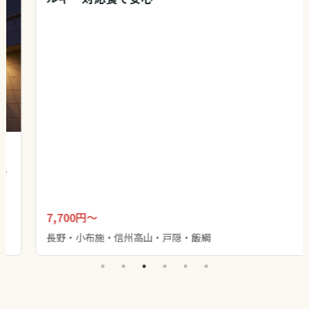
ラウンジあり
【ロッジ ぴぁろっきー】戸隠高原の自然とアレ
ルギー対応食で安心
7,700円～
長野・小布施・信州高山・戸隠・飯綱