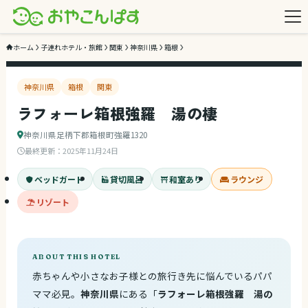
3
/ 3
ホーム
子連れホテル・旅館
関東
神奈川県
箱根
神奈川県
箱根
関東
ラフォーレ箱根強羅 湯の棲
神奈川県足柄下郡箱根町強羅1320
最終更新：
2025年11月24日
ベッドガード
貸切風呂
和室あり
ラウンジ
リゾート
ABOUT THIS HOTEL
赤ちゃんや小さなお子様との旅行き先に悩んでいるパパ
ママ必見。
神奈川県
にある「
ラフォーレ箱根強羅 湯の