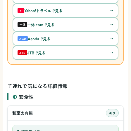
Yahoo!トラベルで見る
→
Y!
一休.comで見る
→
一休
Agodaで見る
→
AGD
JTBで見る
→
JTB
子連れで気になる詳細情報
安全性
和室の有無
あり