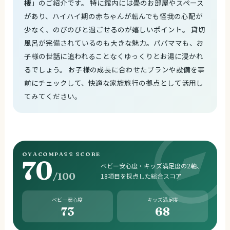
棲
」のご紹介です。 特に館内には畳のお部屋やスペース
があり、ハイハイ期の赤ちゃんが転んでも怪我の心配が
少なく、のびのびと過ごせるのが嬉しいポイント。 貸切
風呂が完備されているのも大きな魅力。パパママも、お
子様の世話に追われることなくゆっくりとお湯に浸かれ
るでしょう。 お子様の成長に合わせたプランや設備を事
前にチェックして、快適な家族旅行の拠点として活用し
てみてください。
OYACOMPASS SCORE
70
ベビー安心度・キッズ満足度の2軸、
/100
18項目を採点した総合スコア
ベビー安心度
キッズ満足度
73
68