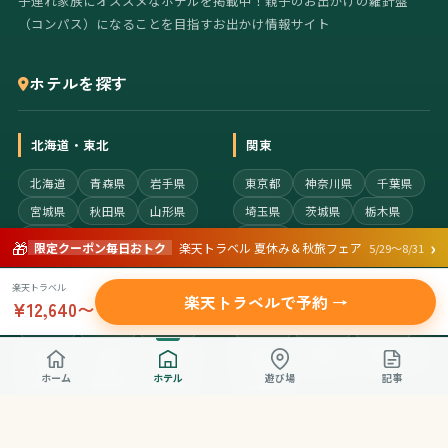
子連れ家族にオススメなホテルを掲載中！親子のお出かけの羅針盤
（コンパス）になることを目指すお出かけ情報サイト
ホテルを探す
北海道・東北
関東
北海道
青森県
岩手県
東京都
神奈川県
千葉県
宮城県
秋田県
山形県
埼玉県
茨城県
栃木県
福島県
群馬県
›
🎁
限定クーポン毎日おトク
楽天トラベル 夏休み＆秋旅フェア
5/29〜8/31
中部・北陸
関西・近畿
楽天トラベル
楽天トラベルで予約 →
¥12,640〜
新潟県
富山県
石川県
大阪府
京都府
兵庫県
福井県
山梨県
長野県
奈良県
滋賀県
和歌山県
ホーム
ホテル
遊び場
記事
岐阜県
静岡県
愛知県
三重県
中国・四国
九州・沖縄