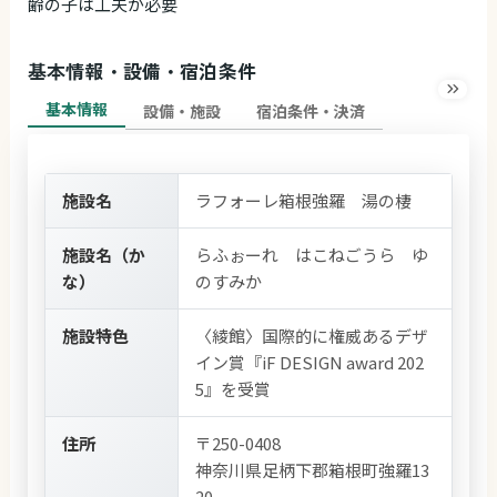
齢の子は工夫が必要
基本情報・設備・宿泊条件
基本情報
設備・施設
宿泊条件・決済
施設名
ラフォーレ箱根強羅 湯の棲
施設名（か
らふぉーれ はこねごうら ゆ
な）
のすみか
施設特色
〈綾館〉国際的に権威あるデザ
イン賞『iF DESIGN award 202
5』を受賞
住所
〒250-0408
神奈川県足柄下郡箱根町強羅13
20