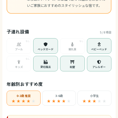
いご家族におすすめのスタイリッシュな宿です。
子連れ設備
5 / 8 項目
プール
ベッドガード
離乳食
ベビーベッド
キッズ
貸切風呂
和室
アレルギー
年齢別おすすめ度
0-2歳 推奨
3-6歳
小学生
★ ★ ★ ★
★
★ ★ ★ ★
★
★ ★ ★
★
★