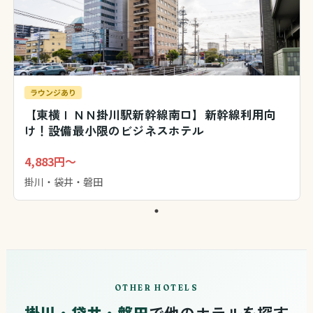
ラウンジあり
【東横ＩＮＮ掛川駅新幹線南口】新幹線利用向
け！設備最小限のビジネスホテル
4,883円～
掛川・袋井・磐田
OTHER HOTELS
掛川・袋井・磐田
で他のホテルを探す