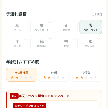
子連れ設備
1 / 8 項目
プール
ベッドガード
離乳食
ベビーベッド
キッズ
貸切風呂
和室
アレルギー
年齢別おすすめ度
0-2歳 推奨
3-6歳
小学生
★ ★
★
★
★
★ ★
★
★
★
★ ★
★
★
★
楽天トラベル 開催中のキャンペーン
楽天
限定クーポン毎日おトク