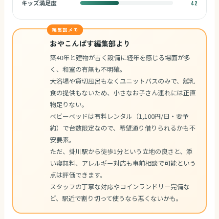
キッズ満足度
42
編集部メモ
おやこんぱす編集部より
築40年と建物が古く設備に経年を感じる場面が多
く、和室の有無も不明確。
大浴場や貸切風呂もなくユニットバスのみで、離乳
食の提供もないため、小さなお子さん連れには正直
物足りない。
ベビーベッドは有料レンタル（1,100円/日・要予
約）で台数限定なので、希望通り借りられるかも不
安要素。
ただ、掛川駅から徒歩1分という立地の良さと、添
い寝無料、アレルギー対応も事前相談で可能という
点は評価できます。
スタッフの丁寧な対応やコインランドリー完備な
ど、駅近で割り切って使うなら悪くないかも。