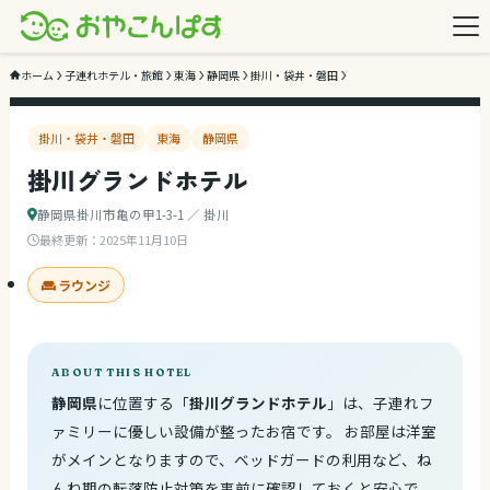
2
/ 3
ホーム
子連れホテル・旅館
東海
静岡県
掛川・袋井・磐田
掛川・袋井・磐田
東海
静岡県
掛川グランドホテル
静岡県掛川市亀の甲1-3-1 ／ 掛川
最終更新：
2025年11月10日
ラウンジ
ABOUT THIS HOTEL
静岡県
に位置する「
掛川グランドホテル
」は、子連れフ
ァミリーに優しい設備が整ったお宿です。 お部屋は洋室
がメインとなりますので、ベッドガードの利用など、ね
んね期の転落防止対策を事前に確認しておくと安心で