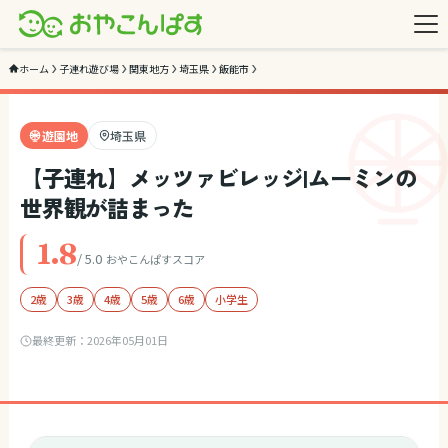
ホーム
子連れ遊び場
関東地方
埼玉県
飯能市
遊園地
埼玉県
【子連れ】メッツァビレッジ|ムーミンの
世界観が詰まった
1.8
/ 5.0
おやこんぱすスコア
2歳
3歳
4歳
5歳
6歳
小学生
最終更新：
2026年05月01日