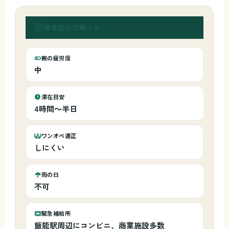
編集部の攻略メモ
親の疲労度
中
滞在目安
4時間～半日
ワンオペ適正
しにくい
雨の日
不可
緊急補給所
飯能駅周辺にコンビニ、商業施設多数