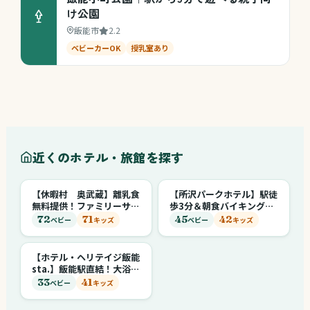
け公園
飯能市
2.2
ベビーカーOK
授乳室あり
近くのホテル・旅館を探す
【休暇村 奥武蔵】離乳食
【所沢パークホテル】駅徒
無料提供！ファミリーサポ
歩3分＆朝食バイキング好
ート充実の公共の宿
評！ベビーベッド無料貸出
72
71
45
42
ベビー
キッズ
ベビー
キッズ
あり
【ホテル・ヘリテイジ飯能
sta.】飯能駅直結！大浴場
＆キッズスペース完備の駅
33
41
ベビー
キッズ
ビルホテル