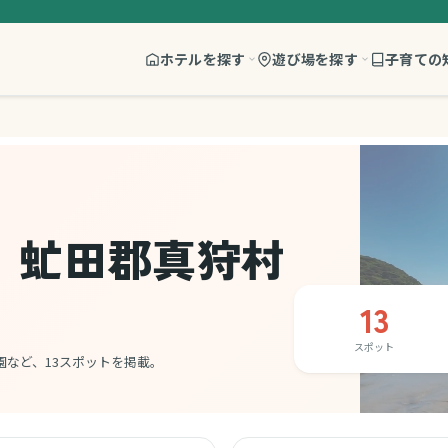
ホテルを探す
遊び場を探す
子育ての
、虻田郡真狩村
13
スポット
など、13スポットを掲載。