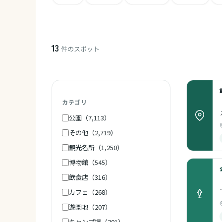
13
件のスポット
カテゴリ
公園（7,113）
その他（2,719）
観光名所（1,250）
博物館（545）
飲食店（316）
カフェ（268）
遊園地（207）
キャンプ場（201）