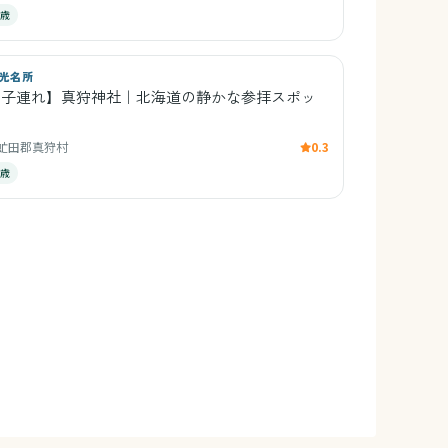
5歳
光名所
【子連れ】真狩神社｜北海道の静かな参拝スポッ
ト
虻田郡真狩村
0.3
3歳