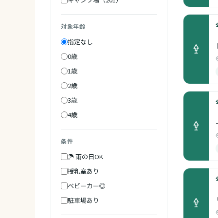
対象年齢
指定なし
0歳
1歳
2歳
3歳
4歳
条件
☂ 雨の日OK
授乳室あり
ベビーカー◎
駐車場あり