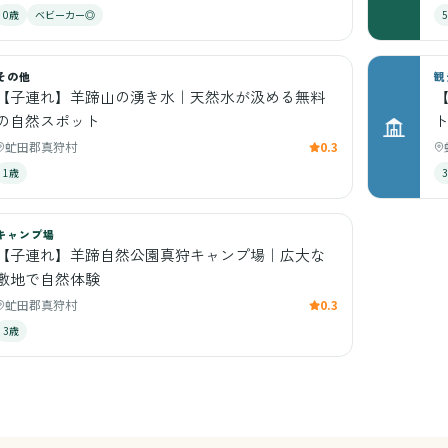
0歳
ベビーカー◎
その他
観
【子連れ】羊蹄山の湧き水｜天然水が汲める無料
の自然スポット
虻田郡真狩村
0.3
1歳
キャンプ場
【子連れ】羊蹄自然公園真狩キャンプ場｜広大な
敷地で自然体験
虻田郡真狩村
0.3
3歳