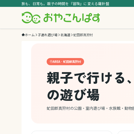
旅も、日常も。親子の時間を『冒険』に変える羅針盤
ホーム
子連れ遊び場
北海道
虻田郡真狩村
AREA · 虻田郡真狩村
親子で行ける
の遊び場
虻田郡真狩村の公園・室内遊び場・水族館・動物園