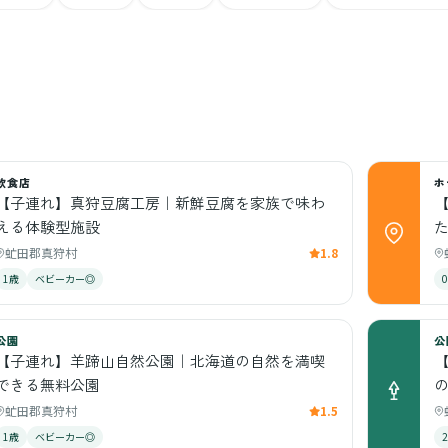
飲食店
ホ
【子連れ】真狩豆腐工房｜新鮮豆腐を家族で味わ
える体験型施設
虻田郡真狩村
1.8
1歳
ベビーカー◎
公園
公
【子連れ】羊蹄山自然公園｜北海道の自然を満喫
できる無料公園
虻田郡真狩村
1.5
1歳
ベビーカー◎