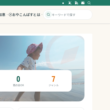
知恵
おやこんぱすとは
0
7
雨の日OK
ジャンル