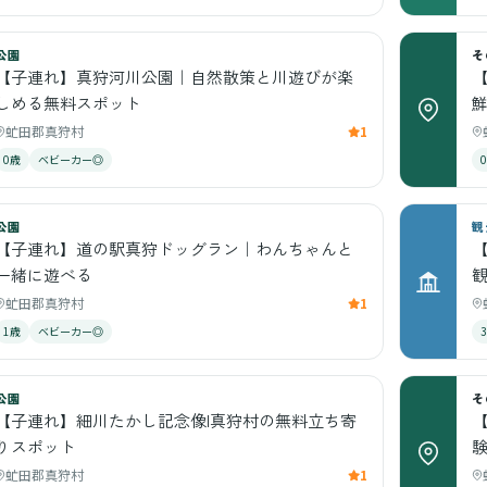
公園
そ
【子連れ】真狩河川公園｜自然散策と川遊びが楽
しめる無料スポット
虻田郡真狩村
1
0歳
ベビーカー◎
公園
観
【子連れ】道の駅真狩ドッグラン｜わんちゃんと
一緒に遊べる
虻田郡真狩村
1
1歳
ベビーカー◎
公園
そ
【子連れ】細川たかし記念像|真狩村の無料立ち寄
りスポット
虻田郡真狩村
1