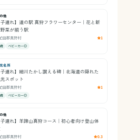
の他
【子連れ】道の駅 真狩フラワーセンター｜花と新
鮮野菜が揃う駅
虻田郡真狩村
1
0歳
ベビーカー◎
光名所
【子連れ】細川たかし讃える碑｜北海道の隠れた
観光スポット
虻田郡真狩村
1
3歳
ベビーカー◎
の他
【子連れ】羊蹄山真狩コース｜初心者向け登山体
験
虻田郡真狩村
0.3