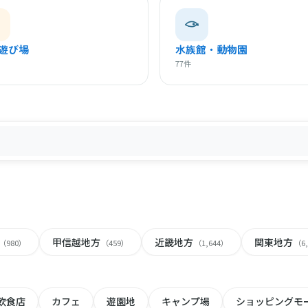
遊び場
水族館・動物園
77件
甲信越地方
近畿地方
関東地方
（980）
（459）
（1,644）
（6
飲食店
カフェ
遊園地
キャンプ場
ショッピングモ