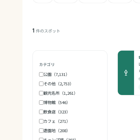
1
件のスポット
カテゴリ
公園（7,131）
その他（2,753）
観光名所（1,261）
博物館（546）
飲食店（323）
カフェ（271）
遊園地（208）
キャンプ場（203）