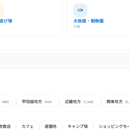
遊び場
水族館・動物園
77件
甲信越地方
近畿地方
関東地方
（980）
（459）
（1,644）
（6
飲食店
カフェ
遊園地
キャンプ場
ショッピングモ