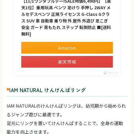
【11/1ワンダフルデー!SALE特価6,490円】【楽
天1位】乗用玩具 ベンツ 足けり 手押し 2WAY メ
ルセデスベンツ 正規ライセンス G-Class Gクラ
ス SUV 車 自動車 乗り物 外 屋外 外遊び 足こぎ
安全 ガード 背もたれ ステップ 転倒防止 ■[送料
無料]
Amazon
楽天市場
ポチップ
IAM NATURAL けんけんぱリング
IAM NATURALのけんけんぱリングは、幼児期から始められ
るジャンプ遊びに最適です。
足元にリングを置いてけんけんぱすることで、全身の運動
能力を向上させます。