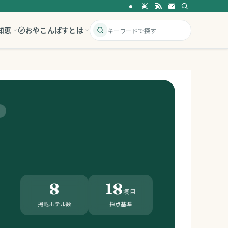
知恵
おやこんぱすとは
8
18
項目
掲載ホテル数
採点基準