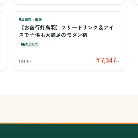
43
キッズ
34
三重県・東海
¥7,347〜
ベビー
【お宿行灯鳥羽】フリードリンク＆アイ
スで子供も大満足のモダン宿
緊急対応
¥7,347
〜
1名1泊〜
〜