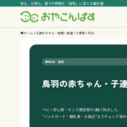
旅も、日常も。親子の時間を『冒険』に変える羅針盤
ホーム
子連れホテル・旅館
東海
三重県
鳥羽
AREA · 鳥羽
鳥羽の赤ちゃん・子
ベビー安心度・キッズ満足度の2軸で採点した、
"ベッドガード・離乳食・お風呂"までチェック済み