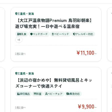
79
キッズ
78
三重県・東海
¥11,100〜
ベビー
【大江戸温泉物語Premium 鳥羽彩朝楽】
遊び場充実！一日中遊べる温泉宿
離乳食
ベッドガード
ベビーベッド
アレルギー対応
+4
¥11,100
〜
1名1泊〜
〜
64
キッズ
59
三重県・東海
¥9,900〜
ベビー
【浜辺の宿かめや】無料貸切風呂とキッ
ズコーナーで快適ステイ
貸切風呂
和室
ベビーチェア
緊急対応
¥9,900
1名1泊〜
〜
〜