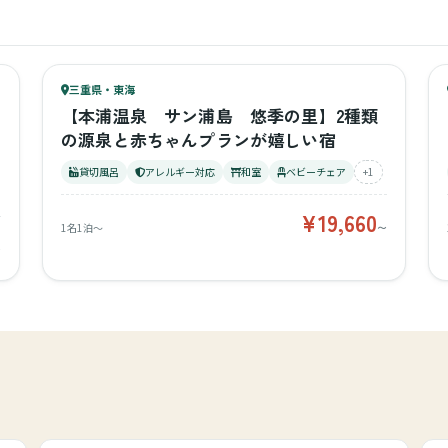
71
キッズ
67
三重県・東海
¥19,660〜
ベビー
【本浦温泉 サン浦島 悠季の里】2種類
の源泉と赤ちゃんプランが嬉しい宿
貸切風呂
アレルギー対応
和室
ベビーチェア
+1
¥19,660
1名1泊〜
〜
〜