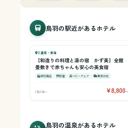
キッチン付き
鳥羽の駅近があるホテル
45
キッズ
1日過ごせる
44
三重県・東海
¥8,800〜
ベビー
【和造りの料理と湯の宿 かず美】全館
畳敷きで赤ちゃんも安心の美食宿
貸切風呂
和室
ベビーチェア
緊急対応
¥8,800
1名1泊〜
鳥羽の温泉があるホテル