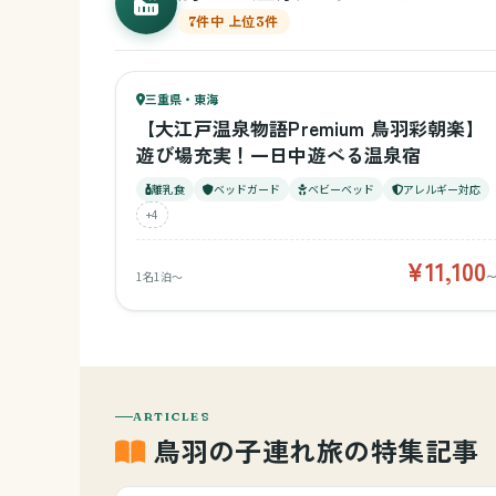
7件中 上位3件
79
キッズ
78
三重県・東海
¥11,100〜
ベビー
【大江戸温泉物語Premium 鳥羽彩朝楽】
遊び場充実！一日中遊べる温泉宿
離乳食
ベッドガード
ベビーベッド
アレルギー対応
+4
¥11,100
1名1泊〜
ARTICLES
鳥羽の子連れ旅の特集記事