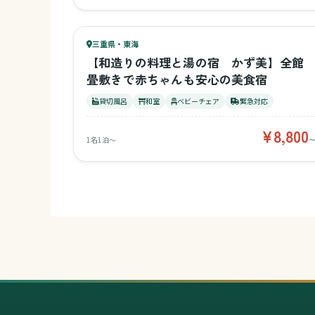
45
キッズ
44
三重県・東海
¥8,800〜
ベビー
【和造りの料理と湯の宿 かず美】全館
畳敷きで赤ちゃんも安心の美食宿
貸切風呂
和室
ベビーチェア
緊急対応
¥8,800
1名1泊〜