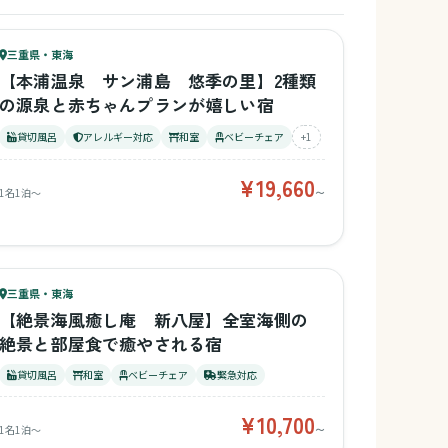
71
キッズ
67
三重県・東海
¥19,660〜
ベビー
【本浦温泉 サン浦島 悠季の里】2種類
の源泉と赤ちゃんプランが嬉しい宿
貸切風呂
アレルギー対応
和室
ベビーチェア
+1
¥19,660
1名1泊〜
〜
46
キッズ
45
三重県・東海
¥10,700〜
ベビー
【絶景海風癒し庵 新八屋】全室海側の
絶景と部屋食で癒やされる宿
貸切風呂
和室
ベビーチェア
緊急対応
¥10,700
1名1泊〜
〜