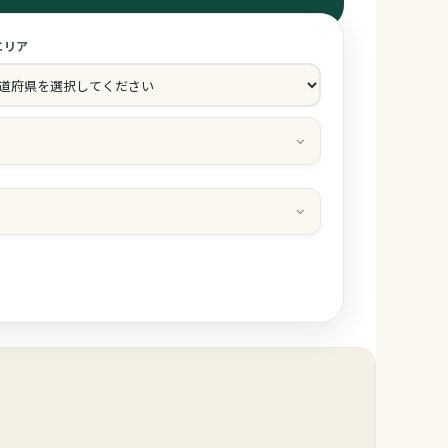
エリア
スト情報
大人
子供
部屋
レルギー対応
ちゃん用備品
ール