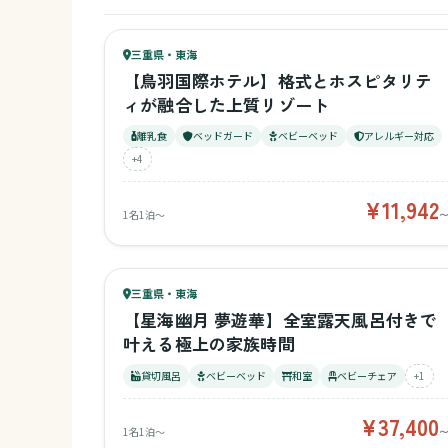
88
キッズ
91
三重県・東海
¥11,942〜
ベビー
【鳥羽国際ホテル】格式とホスピタリテ
ィが融合した上質リゾート
離乳食
ベッドガード
ベビーベッド
アレルギー対応
+4
¥11,942
1名1泊〜
57
キッズ
61
三重県・東海
¥37,400〜
ベビー
【星海幽月 夢遊華】全室露天風呂付きで
叶える極上の家族時間
貸切風呂
ベビーベッド
和室
ベビーチェア
+1
¥37,400
1名1泊〜