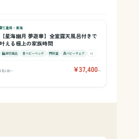
57
キッズ
61
三重県・東海
¥37,400〜
ベビー
【星海幽月 夢遊華】全室露天風呂付きで
叶える極上の家族時間
貸切風呂
ベビーベッド
和室
ベビーチェア
+1
¥37,400
1名1泊〜
〜