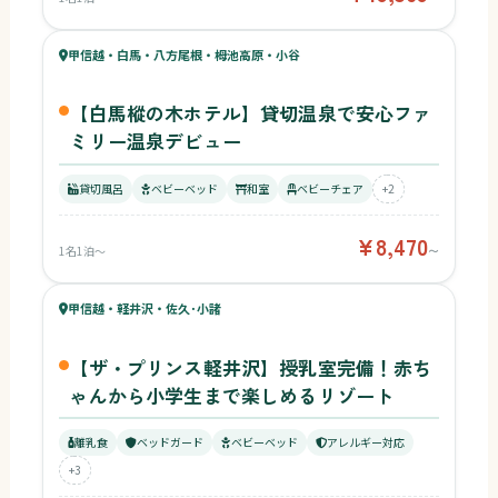
57
キッズ
65
甲信越・白馬・八方尾根・栂池高原・小谷
¥8,470〜
ベビー
【白馬樅の木ホテル】貸切温泉で安心ファ
ミリー温泉デビュー
貸切風呂
ベビーベッド
和室
ベビーチェア
+2
¥8,470
1名1泊〜
〜
54
キッズ
64
甲信越・軽井沢・佐久･小諸
¥14,837〜
ベビー
【ザ・プリンス軽井沢】授乳室完備！赤ち
ゃんから小学生まで楽しめるリゾート
離乳食
ベッドガード
ベビーベッド
アレルギー対応
+3