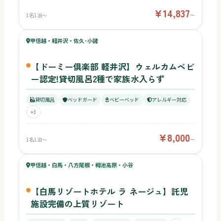
¥14,837
1名1泊〜
〜
59
キッズ
61
甲信越・軽井沢・佐久･小諸
¥8,000〜
ベビー
【ドーミー倶楽部 軽井沢】ウェルカムベビ
ー認定!貸切風呂2種で家族水入らず
貸切風呂
ベッドガード
ベビーベッド
アレルギー対応
+3
¥8,000
1名1泊〜
〜
55
キッズ
60
甲信越・白馬・八方尾根・栂池高原・小谷
ベビー
【白馬リゾートホテル ラ ネージュ】託児
施設完備の上質リゾート