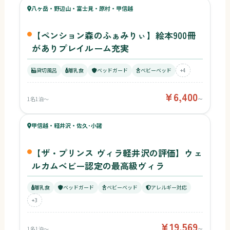
65
八ヶ岳・野辺山・富士見・原村・甲信越
¥6,400〜
ベビー
【ペンション森のふぁみりぃ】絵本900冊
がありプレイルーム充実
貸切風呂
離乳食
ベッドガード
ベビーベッド
+4
¥6,400
1名1泊〜
〜
56
キッズ
65
甲信越・軽井沢・佐久･小諸
¥19,569〜
ベビー
【ザ・プリンス ヴィラ軽井沢の評価】ウェ
ルカムベビー認定の最高級ヴィラ
離乳食
ベッドガード
ベビーベッド
アレルギー対応
+3
¥19,569
1名1泊〜
〜