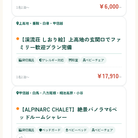
¥6,000
1名1泊〜
〜
47
キッズ
55
上高地・乗鞍・白骨・甲信越
¥17,910〜
ベビー
【渓流荘 しおり絵】上高地の玄関口でファ
ミリー歓迎プラン完備
貸切風呂
アレルギー対応
和室
ベビーチェア
¥17,910
1名1泊〜
〜
51
キッズ
53
甲信越・白馬・八方尾根・栂池高原・小谷
¥1,000,000〜
ベビー
【ALPINARC CHALET】絶景パノラマ6ベ
ッドルームシャレー
貸切風呂
ベッドガード
ベビーベッド
ベビーチェア
+2