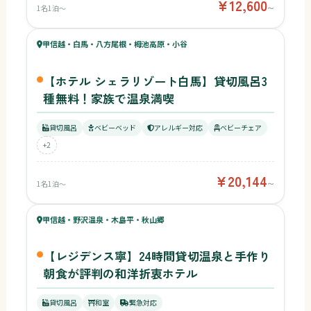
¥12,600
1名1泊〜
〜
55
キッズ
57
甲信越・白馬・八方尾根・栂池高原・小谷
¥20,144〜
ベビー
【ホテル シェラリゾート白馬】貸切風呂3
種無料！家族で温泉満喫
貸切風呂
ベビーベッド
アレルギー対応
ベビーチェア
+2
¥20,144
1名1泊〜
〜
55
キッズ
57
甲信越・野沢温泉・木島平・秋山郷
ベビー
【レジデンス寧】24時間貸切温泉と手作り
朝食が評判の和洋折衷ホテル
51
貸切風呂
和室
緊急対応
キッズ