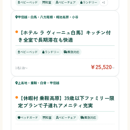
57
ベビーベッド
和室
ベビーチェア
ランドリー
+1
キッズ
58
甲信越・白馬・八方尾根・栂池高原・小谷
¥25,520〜
ベビー
【ホテル ラ ヴィーニュ白馬】キッチン付
き全室で長期滞在も快適
ベビーベッド
ランドリー
緊急対応
¥25,520
1名1泊〜
〜
59
キッズ
58
上高地・乗鞍・白骨・甲信越
¥12,600〜
ベビー
【休暇村 乗鞍高原】39歳以下ファミリー限
定プランで子連れアメニティ充実
ベッドガード
和室
ベビーチェア
緊急対応