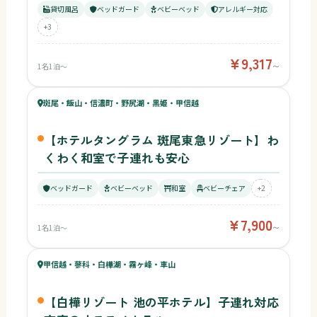
貸切風呂
ベッドガード
ベビーベッド
アレルギー対応
+3
¥9,317
1名1泊〜
〜
82
キッズ
76
斑尾・飯山・信濃町・野尻湖・黒姫・甲信越
¥7,900〜
ベビー
【ホテルタングラム 斑尾東急リゾート】わ
くわく和室で子連れも安心
ベッドガード
ベビーベッド
和室
ベビーチェア
+2
¥7,900
1名1泊〜
〜
67
キッズ
73
甲信越・蓼科・白樺湖・霧ヶ峰・車山
¥12,650〜
ベビー
【白樺リゾート 池の平ホテル】子連れ対応