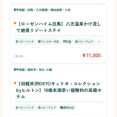
57
甲信越・白馬・八方尾根・栂池高原・小谷
¥11,000〜
ベビー
【ローゼンハイム白馬】八方温泉かけ流し
で絶景リゾートステイ
ベビーベッド
アレルギー対応
和室
ベビーチェア
+1
¥11,000
1名1泊〜
〜
50
キッズ
56
甲信越・軽井沢・佐久･小諸
¥24,607〜
ベビー
【旧軽井沢KIKYOキュリオ・コレクション
byヒルトン】18歳未満添い寝無料の高級ホ
テル
ベビーベッド
ベビーチェア
緊急対応