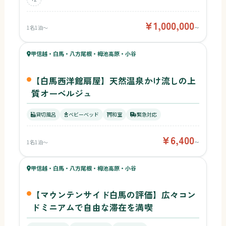
¥1,000,000
1名1泊〜
〜
48
キッズ
52
甲信越・白馬・八方尾根・栂池高原・小谷
¥6,400〜
ベビー
【白馬西洋館扇屋】天然温泉かけ流しの上
質オーベルジュ
貸切風呂
ベビーベッド
和室
緊急対応
¥6,400
1名1泊〜
〜
45
キッズ
51
甲信越・白馬・八方尾根・栂池高原・小谷
ベビー
【マウンテンサイド白馬の評価】広々コン
ドミニアムで自由な滞在を満喫