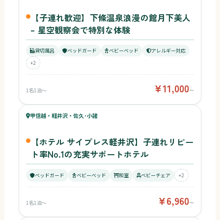
【子連れ歓迎】下條温泉浪漫の館月下美人
– 星空観察会で特別な体験
貸切風呂
ベッドガード
ベビーベッド
アレルギー対応
+2
¥11,000
1名1泊〜
〜
63
キッズ
69
甲信越・軽井沢・佐久･小諸
¥6,960〜
ベビー
【ホテル サイプレス軽井沢】子連れリピー
ト率No.1の充実サポートホテル
ベッドガード
ベビーベッド
和室
ベビーチェア
+2
¥6,960
1名1泊〜
〜
58
キッズ