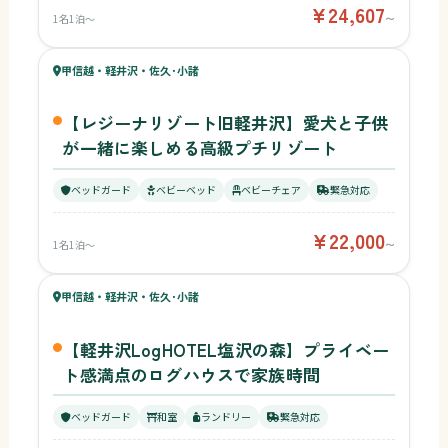
¥24,607
1名1泊〜
〜
51
キッズ
56
甲信越・軽井沢・佐久･小諸
¥22,000〜
ベビー
【レジーナリゾート旧軽井沢】愛犬と子供
が一緒に楽しめる高級プチリゾート
ベッドガード
ベビーベッド
ベビーチェア
緊急対応
¥22,000
1名1泊〜
〜
63
キッズ
55
甲信越・軽井沢・佐久･小諸
¥6,000〜
ベビー
【軽井沢LogHOTEL塩沢の森】プライベー
ト感満点のログハウスで家族時間
ベッドガード
和室
ランドリー
緊急対応