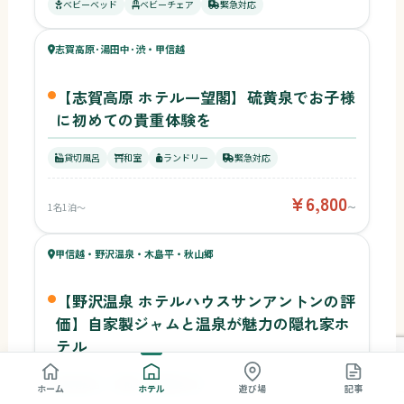
50
ベビーベッド
ベビーチェア
緊急対応
キッズ
51
志賀高原･湯田中･渋・甲信越
¥6,800〜
ベビー
【志賀高原 ホテル一望閣】硫黄泉でお子様
に初めての貴重体験を
貸切風呂
和室
ランドリー
緊急対応
¥6,800
1名1泊〜
〜
49
キッズ
51
甲信越・野沢温泉・木島平・秋山郷
¥13,000〜
ベビー
【野沢温泉 ホテルハウスサンアントンの評
価】自家製ジャムと温泉が魅力の隠れ家ホ
テル
貸切風呂
和室
緊急対応
ホーム
ホテル
遊び場
記事