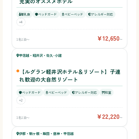
充実のオススメホテル
離乳食
ベッドガード
ベビーベッド
アレルギー対応
+4
¥12,650
1名1泊〜
〜
76
キッズ
73
甲信越・軽井沢・佐久･小諸
¥22,220〜
ベビー
【ルグラン軽井沢ホテル＆リゾート】子連
れ歓迎の大自然リゾート
ベッドガード
ベビーベッド
アレルギー対応
和室
+2
¥22,220
1名1泊〜
〜
74
キッズ
71
伊那・駒ヶ根・飯田・昼神・甲信越
¥11,000〜
ベビー