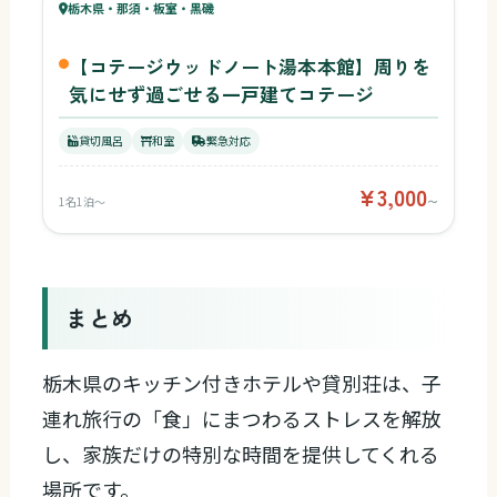
28
栃木県・那須・板室・黒磯
¥3,000〜
ベビー
【コテージウッドノート湯本本館】周りを
気にせず過ごせる一戸建てコテージ
貸切風呂
和室
緊急対応
¥3,000
1名1泊〜
〜
まとめ
栃木県のキッチン付きホテルや貸別荘は、子
連れ旅行の「食」にまつわるストレスを解放
し、家族だけの特別な時間を提供してくれる
場所です。