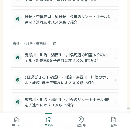
日光・中禅寺湖・奥日光・今市のリゾートホテル3
選を子連れにオススメ順で紹介
鬼怒川・川治・湯西川・川俣
鬼怒川・川治・湯西川・川俣周辺の和室ありのホ
テル・旅館9選を子連れにオススメ順で紹介
1日過ごせる！鬼怒川・川治・湯西川・川俣のホテ
ル・旅館7選を子連れにオススメ順で紹介
鬼怒川・川治・湯西川・川俣のリゾートホテル4選
を子連れにオススメ順で紹介
鬼怒川・川治・湯西川・川俣の子連れにオススメ
ホーム
ホテル
遊び場
記事
なプール付きホテル・旅館4選