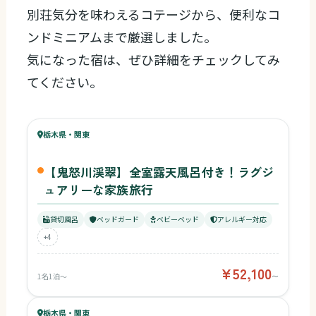
別荘気分を味わえるコテージから、便利なコ
ンドミニアムまで厳選しました。
気になった宿は、ぜひ詳細をチェックしてみ
てください。
91
キッズ
88
栃木県・関東
¥52,100〜
ベビー
【鬼怒川渓翠】全室露天風呂付き！ラグジ
ュアリーな家族旅行
貸切風呂
ベッドガード
ベビーベッド
アレルギー対応
+4
¥52,100
1名1泊〜
〜
75
キッズ
66
栃木県・関東
¥5,832〜
ベビー