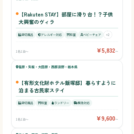
【Rakuten STAY】部屋に滑り台！？子供
大興奮のヴィラ
貸切風呂
アレルギー対応
和室
ベビーチェア
+2
¥5,832
1名1泊〜
〜
68
キッズ
64
塩原・矢板・大田原・西那須野・栃木県
¥9,600〜
ベビー
【有形文化財ホテル飯塚邸】暮らすように
泊まる古民家ステイ
貸切風呂
和室
ランドリー
緊急対応
¥9,600
1名1泊〜
〜
39
キッズ