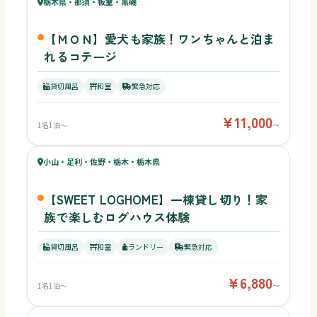
39
栃木県・那須・板室・黒磯
¥11,000〜
ベビー
【ＭＯＮ】愛犬も家族！ワンちゃんと泊ま
れるコテージ
貸切風呂
和室
緊急対応
¥11,000
1名1泊〜
〜
37
キッズ
33
小山・足利・佐野・栃木・栃木県
¥6,880〜
ベビー
【SWEET LOGHOME】一棟貸し切り！家
族で楽しむログハウス体験
貸切風呂
和室
ランドリー
緊急対応
¥6,880
1名1泊〜
〜
30
キッズ