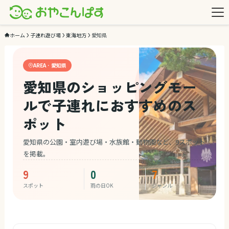
ホーム
子連れ遊び場
東海地方
愛知県
AREA · 愛知県
愛知県のショッピングモー
ルで子連れにおすすめのス
ポット
愛知県の公園・室内遊び場・水族館・動物園など、9スポット
を掲載。
9
0
7
スポット
雨の日OK
ジャンル