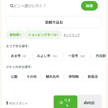
検索
絞り込む
愛知県
ショッピングモール
すべてクリア
エリアから探す:
あま市
みよし市
一宮市
丹羽郡
（5）
（12）
（10）
ジャンルから探す:
公園
その他
観光名所
博物館
飲食店
リス
9
地図
件のスポット
ト