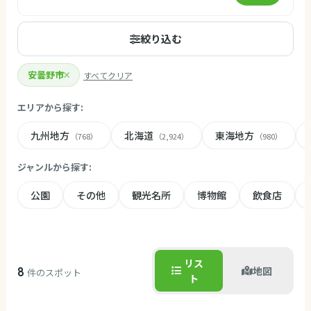
絞り込む
安曇野市
すべてクリア
エリアから探す:
九州地方
北海道
東海地方
（768）
（2,924）
（980）
ジャンルから探す:
公園
その他
観光名所
博物館
飲食店
リス
8
地図
件のスポット
ト