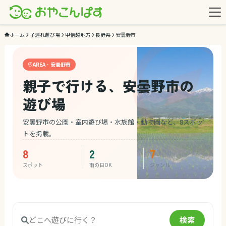
ホーム
子連れ遊び場
甲信越地方
長野県
安曇野市
AREA · 安曇野市
親子で行ける、安曇野市の
遊び場
安曇野市の公園・室内遊び場・水族館・動物園など、8スポッ
トを掲載。
8
2
7
スポット
雨の日OK
ジャンル
検索