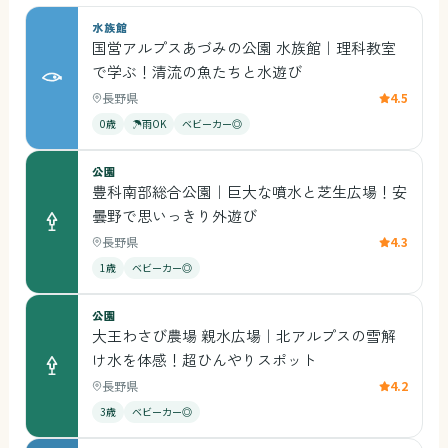
水族館
国営アルプスあづみの公園 水族館｜理科教室
で学ぶ！清流の魚たちと水遊び
長野県
4.5
0歳
☂雨OK
ベビーカー◎
公園
豊科南部総合公園｜巨大な噴水と芝生広場！安
曇野で思いっきり外遊び
長野県
4.3
1歳
ベビーカー◎
公園
大王わさび農場 親水広場｜北アルプスの雪解
け水を体感！超ひんやりスポット
長野県
4.2
3歳
ベビーカー◎