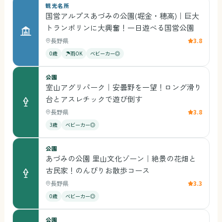
観光名所
国営アルプスあづみの公園(堀金・穂高)｜巨大
トランポリンに大興奮！一日遊べる国営公園
長野県
3.8
0歳
☂雨OK
ベビーカー◎
公園
室山アグリパーク｜安曇野を一望！ロング滑り
台とアスレチックで遊び倒す
長野県
3.8
3歳
ベビーカー◎
公園
あづみの公園 里山文化ゾーン｜絶景の花畑と
古民家！のんびりお散歩コース
長野県
3.3
0歳
ベビーカー◎
公園