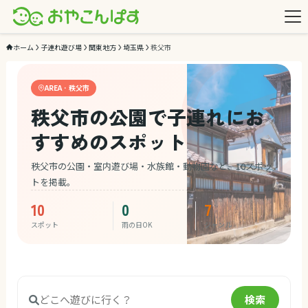
ホーム
子連れ遊び場
関東地方
埼玉県
秩父市
AREA · 秩父市
秩父市の公園で子連れにお
すすめのスポット
秩父市の公園・室内遊び場・水族館・動物園など、10スポッ
トを掲載。
10
0
7
スポット
雨の日OK
ジャンル
検索