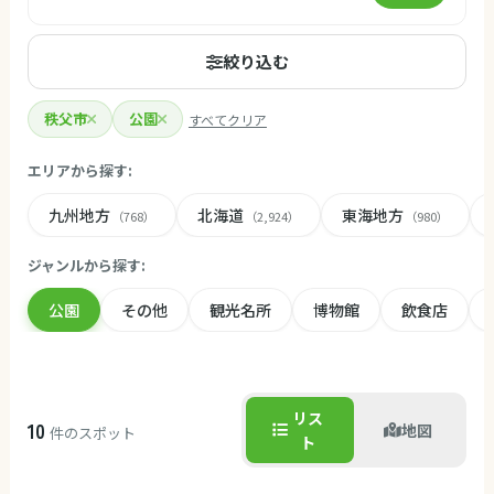
絞り込む
秩父市
公園
すべてクリア
エリアから探す:
九州地方
北海道
東海地方
（768）
（2,924）
（980）
ジャンルから探す:
公園
その他
観光名所
博物館
飲食店
リス
10
地図
件のスポット
ト