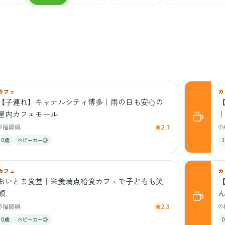
カフェ
カ
【子連れ】キャナルシティ博多｜雨の日も安心の
屋内カフェモール
福岡県
2.7
0歳
ベビーカー◎
カフェ
カ
おいとま食堂｜栄養満点給食カフェで子どもも笑
【
顔
福岡県
2.3
0歳
ベビーカー◎