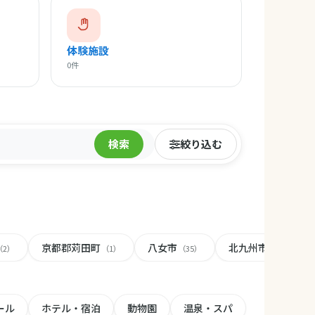
体験施設
0件
検索
絞り込む
京都郡苅田町
八女市
北九州市
（2）
（1）
（35）
（172）
ール
ホテル・宿泊
動物園
温泉・スパ