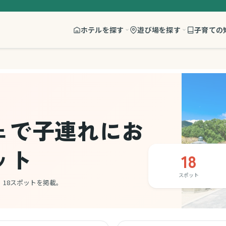
ホテルを探す
遊び場を探す
子育ての
ェで子連れにお
ット
18
スポット
18スポットを掲載。