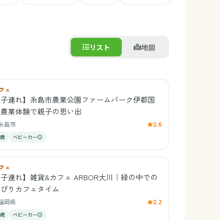
リスト
地図
フェ
【子連れ】糸島市農業公園ファームパーク伊都国
｜農業体験で親子の思い出
糸島市
2.6
1歳
ベビーカー◎
フェ
子連れ】雑貨&カフェ ARBOR大川｜緑の中での
んびりカフェタイム
福岡県
2.2
0歳
ベビーカー◎