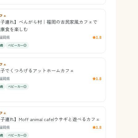
フェ
【子連れ】べんがら村｜福岡の古民家風カフェで
健康食を楽しむ
福岡県
1.8
0歳
ベビーカー◎
フェ
親子でくつろげるアットホームカフェ
福岡県
1.8
0歳
ベビーカー◎
フェ
子連れ】Moff animal cafe|ウサギと遊べるカフェ
福岡県
1.8
1歳
ベビーカー◎