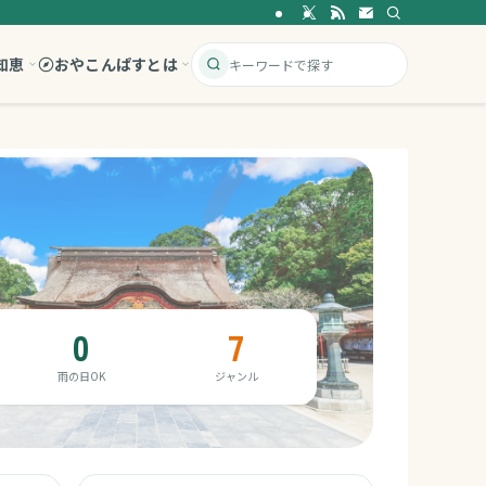
知恵
おやこんぱすとは
0
7
雨の日OK
ジャンル