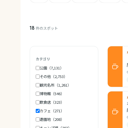
18
件のスポット
カテゴリ
公園（7,131）
その他（2,753）
観光名所（1,261）
博物館（546）
飲食店（323）
カフェ（271）
遊園地（208）
キャンプ場（203）