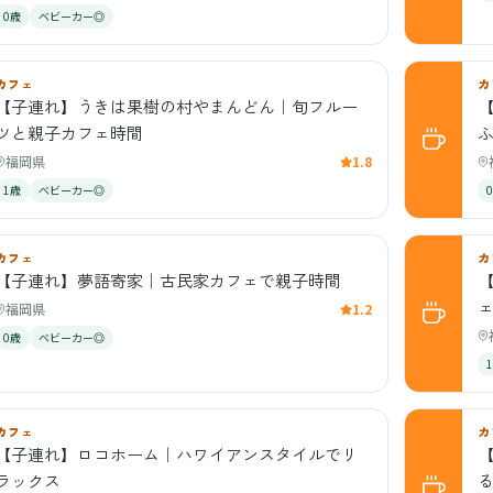
0歳
ベビーカー◎
カフェ
カ
【子連れ】うきは果樹の村やまんどん｜旬フルー
【
ツと親子カフェ時間
福岡県
1.8
1歳
ベビーカー◎
カフェ
カ
【子連れ】夢語寄家｜古民家カフェで親子時間
【
福岡県
1.2
0歳
ベビーカー◎
カフェ
カ
【子連れ】ロコホーム｜ハワイアンスタイルでリ
ラックス