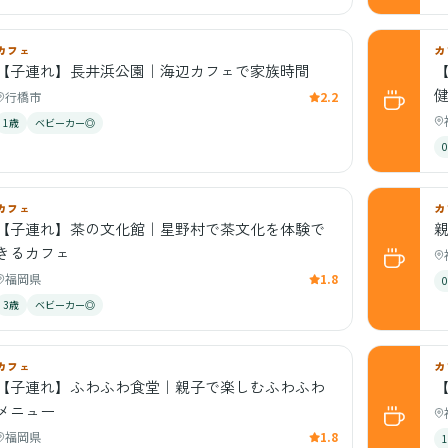
カフェ
カ
【子連れ】長井浜公園｜海辺カフェで家族時間
行橋市
2.2
1歳
ベビーカー◎
カフェ
カ
【子連れ】茶の文化館｜星野村で茶文化を体験で
きるカフェ
福岡県
1.8
3歳
ベビーカー◎
カフェ
カ
【子連れ】ふわふわ食堂｜親子で楽しむふわふわ
【
メニュー
福岡県
1.8