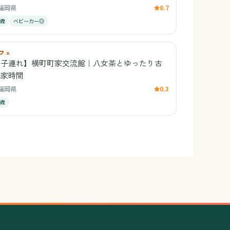
福岡県
0.7
1歳
ベビーカー◎
フェ
【子連れ】横町町家交流館｜八女茶とゆったり古
民家時間
福岡県
0.3
1歳