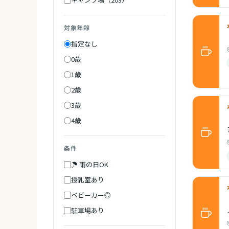
対象年齢
指定なし
0歳
1歳
2歳
3歳
4歳
条件
☂ 雨の日OK
授乳室あり
ベビーカー◎
駐車場あり