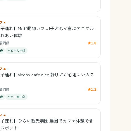
フェ
子連れ】Moff動物カフェ|子どもが喜ぶアニマル
ふれあい体験
福岡県
1.8
0歳
ベビーカー◎
フェ
子連れ】sleepy cafe nico|静けさが心地よいカフ
ェ
福岡県
1.2
1歳
ベビーカー◎
フェ
【子連れ】ひらい観光農園|農園でカフェ体験でき
るスポット