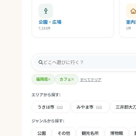
公園・広場
室内
7,131件
1件
福岡県
カフェ
すべてクリア
エリアから探す:
うきは市
みやま市
三井郡大
（21）
（11）
ジャンルから探す:
公園
その他
観光名所
博物館