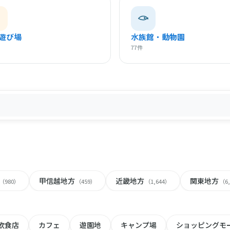
遊び場
水族館・動物園
77件
甲信越地方
近畿地方
関東地方
（980）
（459）
（1,644）
（6
飲食店
カフェ
遊園地
キャンプ場
ショッピングモ