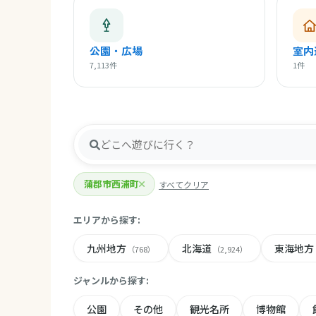
公園・広場
室内
7,113件
1件
蒲郡市西浦町
すべてクリア
エリアから探す:
九州地方
北海道
東海地方
（768）
（2,924）
ジャンルから探す:
公園
その他
観光名所
博物館