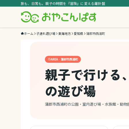
旅も、日常も。親子の時間を『冒険』に変える羅針盤
ホーム
子連れ遊び場
東海地方
愛知県
蒲郡市西浦町
AREA · 蒲郡市西浦町
親子で行ける
の遊び場
蒲郡市西浦町の公園・室内遊び場・水族館・動物