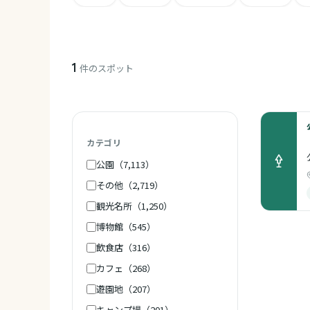
1
件のスポット
カテゴリ
公園（7,113）
その他（2,719）
観光名所（1,250）
博物館（545）
飲食店（316）
カフェ（268）
遊園地（207）
キャンプ場（201）