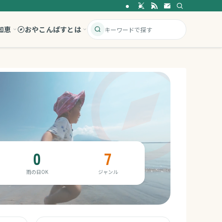
知恵
おやこんぱすとは
0
7
雨の日OK
ジャンル