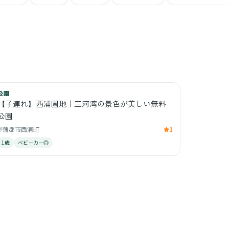
公園
【子連れ】西浦園地｜三河湾の景色が美しい無料
公園
蒲郡市西浦町
1
1歳
ベビーカー◎