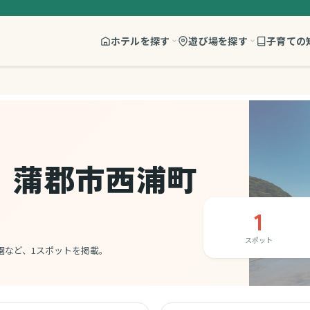
ホテルを探す
遊び場を探す
子育ての
、蒲郡市西浦町
1
スポット
園など、1スポットを掲載。