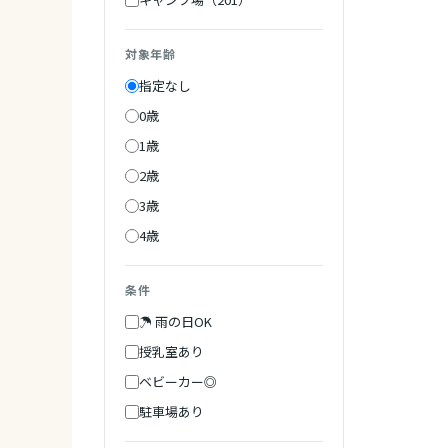
対象年齢
指定なし
0歳
1歳
2歳
3歳
4歳
条件
☂ 雨の日OK
授乳室あり
ベビーカー◎
駐車場あり