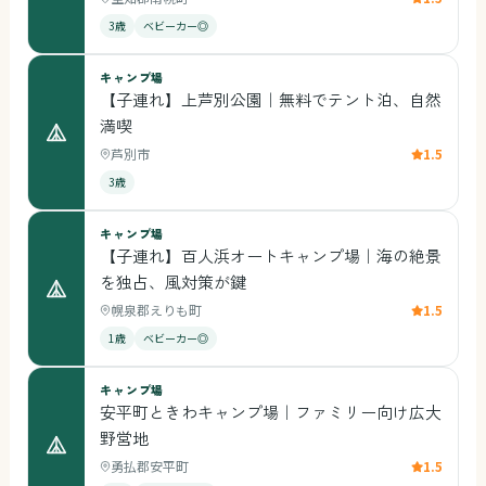
3歳
ベビーカー◎
キャンプ場
【子連れ】上芦別公園｜無料でテント泊、自然
満喫
芦別市
1.5
3歳
キャンプ場
【子連れ】百人浜オートキャンプ場｜海の絶景
を独占、風対策が鍵
幌泉郡えりも町
1.5
1歳
ベビーカー◎
キャンプ場
安平町ときわキャンプ場｜ファミリー向け広大
野営地
勇払郡安平町
1.5