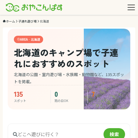
ホーム
子連れ遊び場
北海道
AREA · 北海道
北海道のキャンプ場で子連
れにおすすめのスポット
北海道の公園・室内遊び場・水族館・動物園など、135スポッ
トを掲載。
135
0
7
スポット
雨の日OK
ジャンル
検索