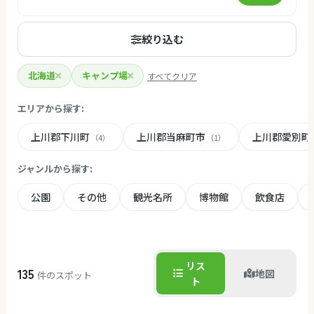
絞り込む
北海道
キャンプ場
すべてクリア
エリアから探す:
上川郡下川町
上川郡当麻町市
上川郡愛別町
（4）
（1）
ジャンルから探す:
公園
その他
観光名所
博物館
飲食店
リス
135
地図
件のスポット
ト