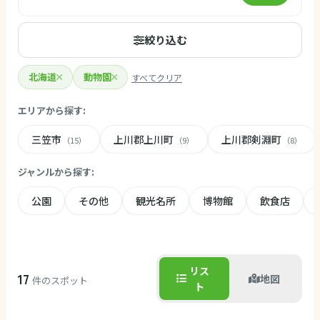
絞り込む
北海道
動物園
すべてクリア
エリアから探す:
三笠市
上川郡上川町
上川郡剣淵町
（15）
（9）
（8）
ジャンルから探す:
公園
その他
観光名所
博物館
飲食店
リス
17
地図
件のスポット
ト