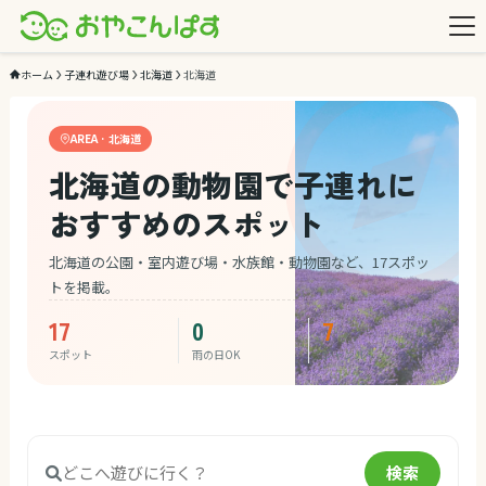
ホーム
子連れ遊び場
北海道
北海道
AREA · 北海道
北海道の動物園で子連れに
おすすめのスポット
北海道の公園・室内遊び場・水族館・動物園など、17スポッ
トを掲載。
17
0
7
スポット
雨の日OK
ジャンル
検索