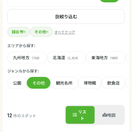
絞り込む
越谷市
その他
すべてクリア
エリアから探す:
九州地方
北海道
東海地方
（768）
（2,924）
（980）
ジャンルから探す:
公園
その他
観光名所
博物館
飲食店
リス
12
地図
件のスポット
ト