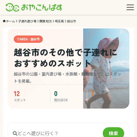
ホーム
子連れ遊び場
関東地方
埼玉県
越谷市
AREA · 越谷市
越谷市のその他で子連れに
おすすめのスポット
越谷市の公園・室内遊び場・水族館・動物園など、12スポッ
トを掲載。
12
0
7
スポット
雨の日OK
ジャンル
検索