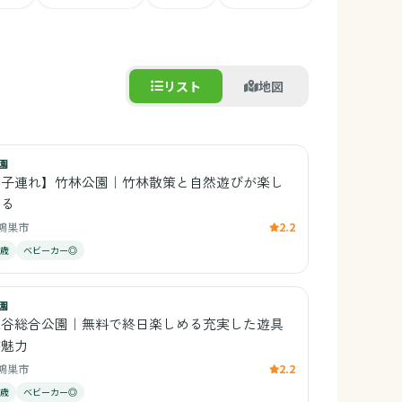
リスト
地図
園
【子連れ】竹林公園｜竹林散策と自然遊びが楽し
める
鴻巣市
2.2
0歳
ベビーカー◎
園
上谷総合公園｜無料で終日楽しめる充実した遊具
が魅力
鴻巣市
2.2
0歳
ベビーカー◎