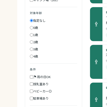
対象年齢
指定なし
0歳
1歳
2歳
3歳
4歳
条件
☂ 雨の日OK
授乳室あり
ベビーカー◎
駐車場あり