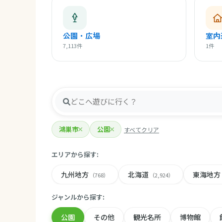
公園・広場
室内
7,113件
1件
鴻巣市
公園
すべてクリア
エリアから探す:
九州地方
北海道
東海地方
（768）
（2,924）
ジャンルから探す:
公園
その他
観光名所
博物館