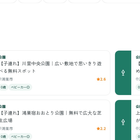
公園
公
【子連れ】川里中央公園｜広い敷地で思いきり遊
べる無料スポット
鴻巣市
2.6
0歳
ベビーカー◎
公園
公
【子連れ】鴻巣宿おおとり公園｜無料で広大な芝
生広場
鴻巣市
2.2
0歳
ベビーカー◎