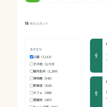
16
件のスポット
カテゴリ
公園（7,113）
その他（2,719）
観光名所（1,250）
博物館（545）
飲食店（316）
カフェ（268）
遊園地（207）
キャンプ場（201）