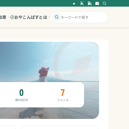
知恵
おやこんぱすとは
0
7
雨の日OK
ジャンル