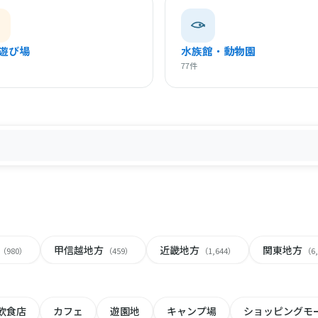
遊び場
水族館・動物園
77件
甲信越地方
近畿地方
関東地方
（980）
（459）
（1,644）
（6
飲食店
カフェ
遊園地
キャンプ場
ショッピングモ