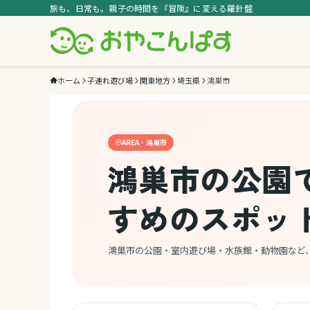
旅も、日常も。親子の時間を『冒険』に変える羅針盤
ホーム
子連れ遊び場
関東地方
埼玉県
鴻巣市
AREA · 鴻巣市
鴻巣市の公園
すめのスポッ
鴻巣市の公園・室内遊び場・水族館・動物園など、