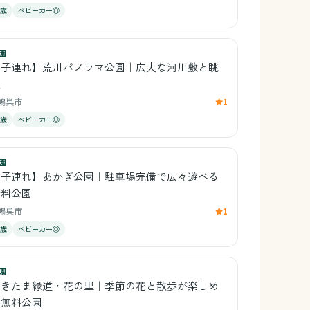
1歳
ベビーカー◎
園
【子連れ】荒川パノラマ公園｜広大な河川敷と眺
望
鴻巣市
1
0歳
ベビーカー◎
園
【子連れ】あかぎ公園｜駐車場完備で広々遊べる
無料公園
鴻巣市
1
0歳
ベビーカー◎
園
さきたま緑道・花の里｜季節の花と散歩が楽しめ
る無料公園