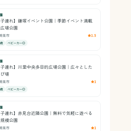
園
【子連れ】鎌塚イベント公園｜季節イベント満載
の広場公園
鴻巣市
1.5
0歳
ベビーカー◎
園
【子連れ】川里中央多目的広場公園｜広々とした
遊び場
鴻巣市
1
1歳
ベビーカー◎
園
【子連れ】赤見台近隣公園｜無料で気軽に遊べる
小規模公園
鴻巣市
1