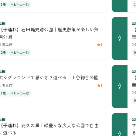
1歳
ベビーカー◎
公園
公
【子連れ】石田堤史跡公園｜歴史散策が楽しい無
料公園
鴻巣市
1
2歳
ベビーカー◎
公園
公
広々グラウンドで思いきり遊べる｜上谷総合公園
鴻巣市
1
1歳
ベビーカー◎
公園
公
【子連れ】花久の里｜緑豊かな広大な公園で自由
に遊べる