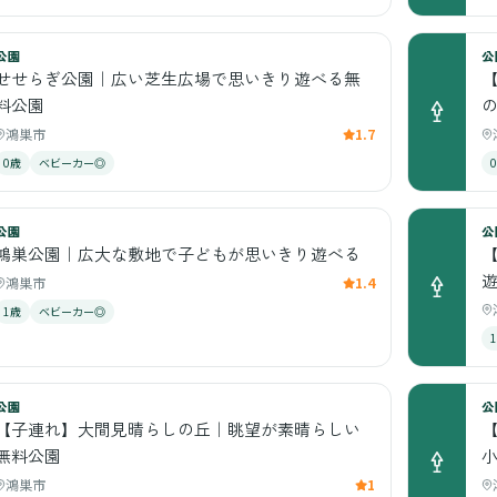
公園
公
せせらぎ公園｜広い芝生広場で思いきり遊べる無
料公園
鴻巣市
1.7
0歳
ベビーカー◎
公園
公
鴻巣公園｜広大な敷地で子どもが思いきり遊べる
鴻巣市
1.4
1歳
ベビーカー◎
公園
公
【子連れ】大間見晴らしの丘｜眺望が素晴らしい
無料公園
鴻巣市
1