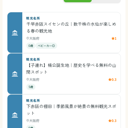
観光名所
千早赤阪スイセンの丘｜数千株の水仙が楽しめ
る春の観光地
大阪府
1
0歳
ベビーカー◎
観光名所
【子連れ】楠公誕生地｜歴史を学べる無料の山
間スポット
大阪府
0.3
5歳
観光名所
下赤阪の棚田｜季節風景が絶景の無料観光スポ
ット
大阪府
0.3
0歳