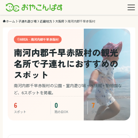
ホーム
子連れ遊び場
近畿地方
大阪府
南河内郡千早赤阪村
AREA · 南河内郡千早赤阪村
南河内郡千早赤阪村の観光
名所で子連れにおすすめの
スポット
南河内郡千早赤阪村の公園・室内遊び場・水族館・動物園な
ど、6スポットを掲載。
6
0
7
スポット
雨の日OK
ジャンル