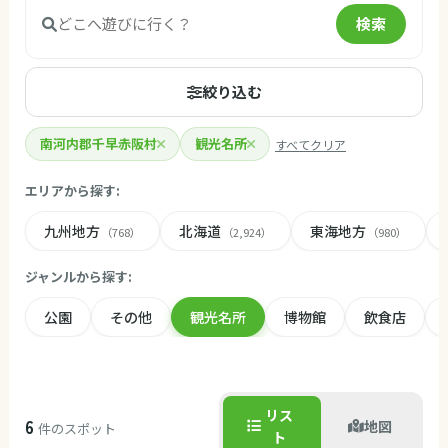
検索
絞り込む
南河内郡千早赤阪村
観光名所
すべてクリア
エリアから探す:
九州地方
北海道
東海地方
（768）
（2,924）
（980）
ジャンルから探す:
公園
その他
観光名所
博物館
飲食店
リス
6
地図
件のスポット
ト