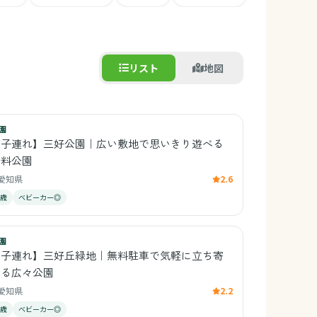
リスト
地図
園
【子連れ】三好公園｜広い敷地で思いきり遊べる
無料公園
愛知県
2.6
0歳
ベビーカー◎
園
【子連れ】三好丘緑地｜無料駐車で気軽に立ち寄
れる広々公園
愛知県
2.2
1歳
ベビーカー◎