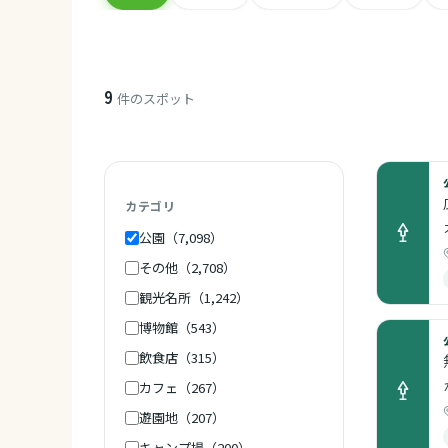
9
件のスポット
カテゴリ
公園（7,098）
その他（2,708）
観光名所（1,242）
博物館（543）
飲食店（315）
カフェ（267）
遊園地（207）
キャンプ場（200）