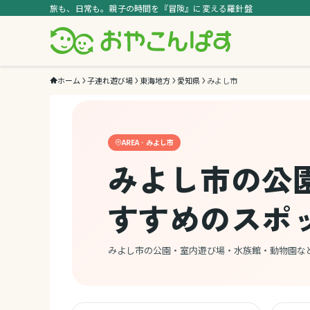
旅も、日常も。親子の時間を『冒険』に変える羅針盤
ホーム
子連れ遊び場
東海地方
愛知県
みよし市
AREA · みよし市
みよし市の公
すすめのスポ
みよし市の公園・室内遊び場・水族館・動物園な