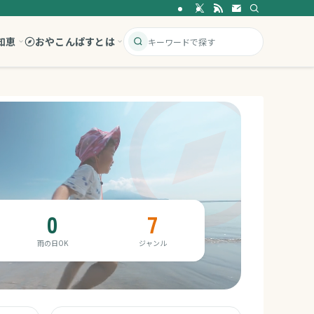
知恵
おやこんぱすとは
0
7
雨の日OK
ジャンル