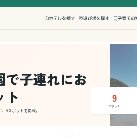
ホテルを探す
遊び場を探す
子育ての
園で子連れにお
ット
9
スポット
ど、9スポットを掲載。