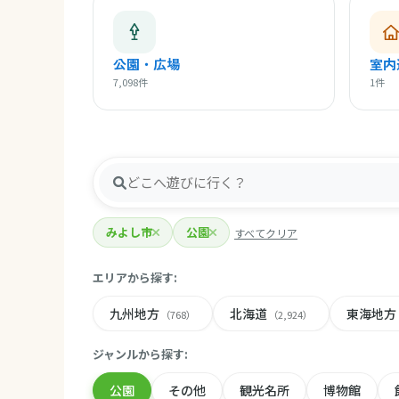
公園・広場
室内
7,098件
1件
みよし市
公園
すべてクリア
エリアから探す:
九州地方
北海道
東海地方
（768）
（2,924）
ジャンルから探す:
公園
その他
観光名所
博物館