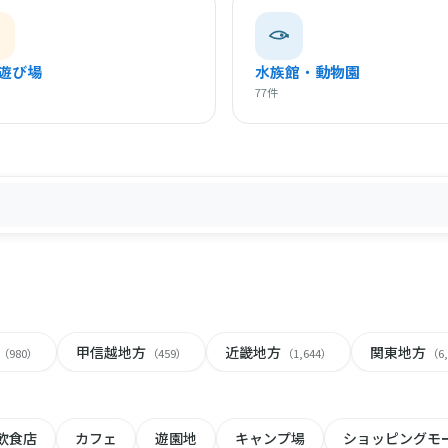
遊び場
水族館・動物園
77件
甲信越地方
近畿地方
関東地方
（980）
（459）
（1,644）
（6
飲食店
カフェ
遊園地
キャンプ場
ショッピングモ