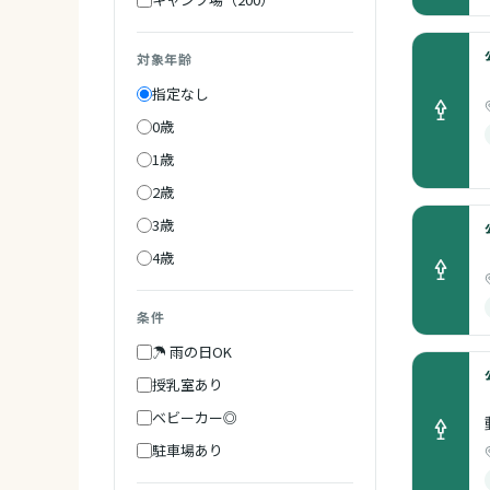
対象年齢
指定なし
0歳
1歳
2歳
3歳
4歳
条件
☂ 雨の日OK
授乳室あり
ベビーカー◎
駐車場あり