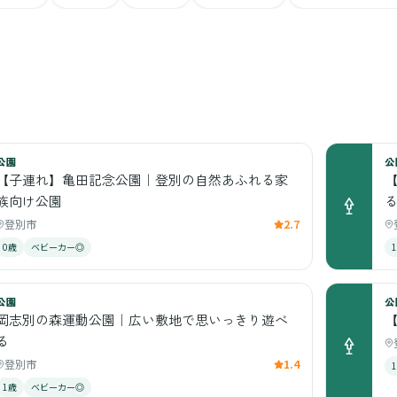
公園
公
【子連れ】亀田記念公園｜登別の自然あふれる家
族向け公園
登別市
2.7
0歳
ベビーカー◎
公園
公
岡志別の森運動公園｜広い敷地で思いっきり遊べ
る
登別市
1.4
1歳
ベビーカー◎