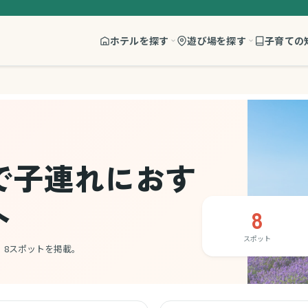
ホテルを探す
遊び場を探す
子育ての
で子連れにおす
ト
8
スポット
、8スポットを掲載。