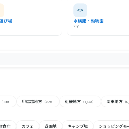
遊び場
水族館・動物園
77件
甲信越地方
近畿地方
関東地方
（980）
（459）
（1,644）
（6
飲食店
カフェ
遊園地
キャンプ場
ショッピングモ