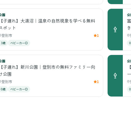
公園
公
【子連れ】大湯沼｜温泉の自然現象を学べる無料
スポット
登別市
1
3歳
ベビーカー◎
公園
公
【子連れ】新川公園｜登別市の無料ファミリー向
け公園
登別市
1
0歳
ベビーカー◎