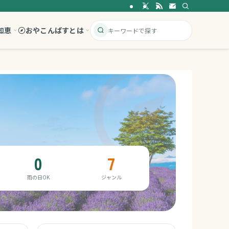
知恵
おやこんぱすとは
0
7
雨の日OK
ジャンル