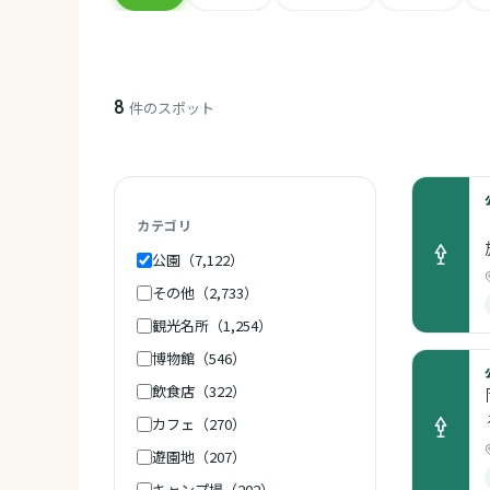
8
件のスポット
カテゴリ
公園（7,122）
その他（2,733）
観光名所（1,254）
博物館（546）
飲食店（322）
カフェ（270）
遊園地（207）
キャンプ場（202）