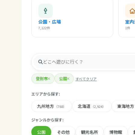
公園・広場
室内
7,122件
1件
登別市
公園
すべてクリア
エリアから探す:
九州地方
北海道
東海地方
（768）
（2,924）
ジャンルから探す:
公園
その他
観光名所
博物館