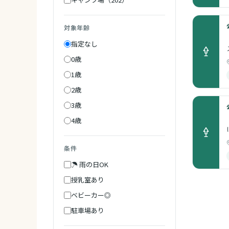
対象年齢
指定なし
0歳
1歳
2歳
3歳
4歳
条件
☂ 雨の日OK
授乳室あり
ベビーカー◎
駐車場あり