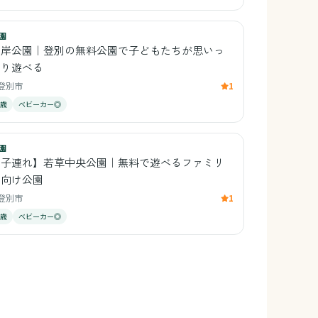
園
富岸公園｜登別の無料公園で子どもたちが思いっ
きり遊べる
登別市
1
0歳
ベビーカー◎
園
【子連れ】若草中央公園｜無料で遊べるファミリ
ー向け公園
登別市
1
0歳
ベビーカー◎