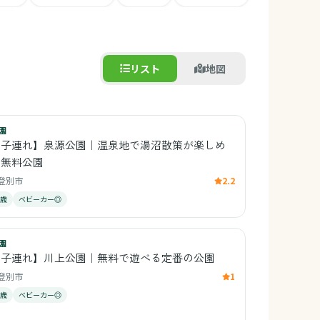
リスト
地図
園
【子連れ】泉源公園｜温泉地で湯沼散策が楽しめ
る無料公園
登別市
2.2
1歳
ベビーカー◎
園
【子連れ】川上公園｜無料で遊べる定番の公園
登別市
1
1歳
ベビーカー◎