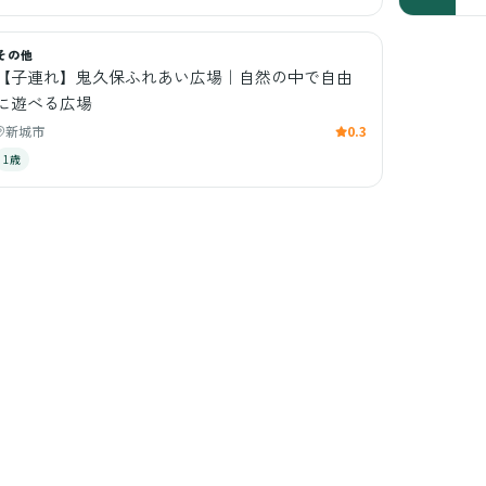
その他
【子連れ】鬼久保ふれあい広場｜自然の中で自由
に遊べる広場
新城市
0.3
1歳