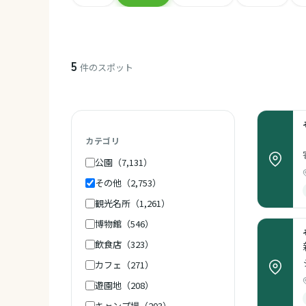
5
件のスポット
カテゴリ
公園（7,131）
その他（2,753）
観光名所（1,261）
博物館（546）
飲食店（323）
カフェ（271）
遊園地（208）
キャンプ場（203）