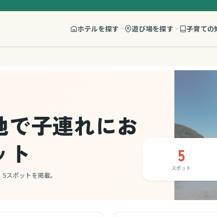
ホテルを探す
遊び場を探す
子育ての
他で子連れにお
ット
5
スポット
、5スポットを掲載。