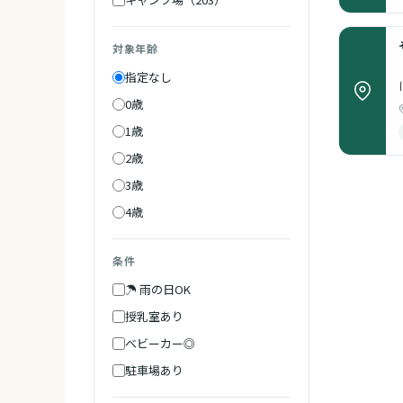
対象年齢
指定なし
0歳
1歳
2歳
3歳
4歳
条件
☂ 雨の日OK
授乳室あり
ベビーカー◎
駐車場あり