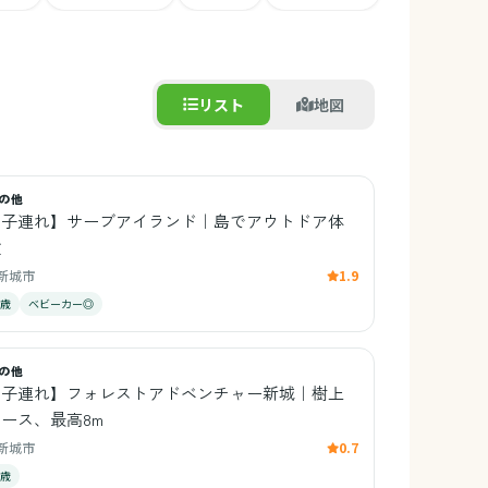
リスト
地図
の他
【子連れ】サーブアイランド｜島でアウトドア体
験
新城市
1.9
3歳
ベビーカー◎
の他
【子連れ】フォレストアドベンチャー新城｜樹上
ース、最高8m
新城市
0.7
4歳