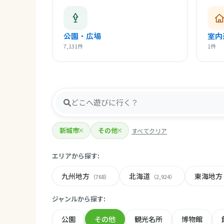
公園・広場
室内
7,131件
1件
新城市
その他
すべてクリア
エリアから探す:
九州地方
北海道
東海地方
（768）
（2,924）
ジャンルから探す:
公園
その他
観光名所
博物館