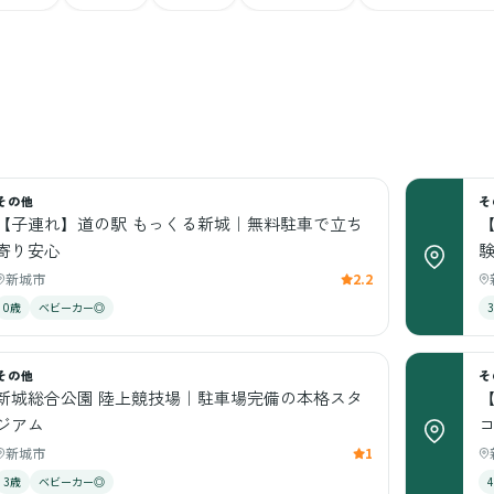
その他
そ
【子連れ】道の駅 もっくる新城｜無料駐車で立ち
寄り安心
新城市
2.2
0歳
ベビーカー◎
その他
そ
新城総合公園 陸上競技場｜駐車場完備の本格スタ
ジアム
コ
新城市
1
3歳
ベビーカー◎