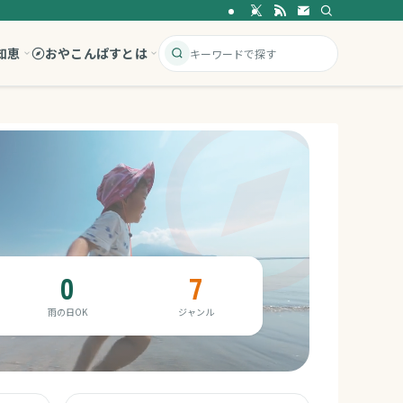
知恵
おやこんぱすとは
0
7
雨の日OK
ジャンル