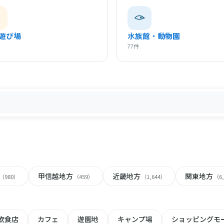
遊び場
水族館・動物園
77件
甲信越地方
近畿地方
関東地方
（980）
（459）
（1,644）
（6
飲食店
カフェ
遊園地
キャンプ場
ショッピングモ