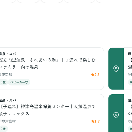
温泉・スパ
温
樫立向里温泉「ふれあいの湯」｜子連れで楽しむ
ファミリー向け温泉
東京都
2.3
3歳
ベビーカー◎
温泉・スパ
温
【子連れ】神津島温泉保養センター｜天然温泉で
親子リラックス
神津島村
1.7
0歳