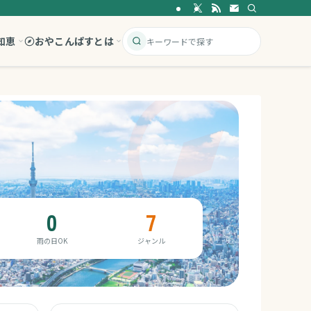
知恵
おやこんぱすとは
0
7
雨の日OK
ジャンル