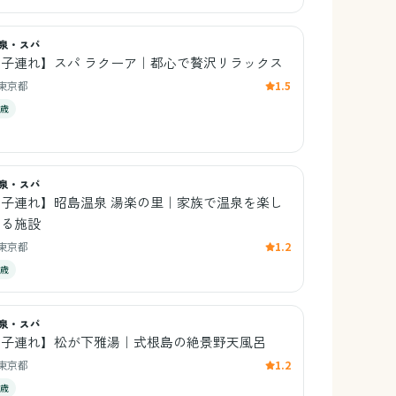
泉・スパ
【子連れ】スパ ラクーア｜都心で贅沢リラックス
東京都
1.5
6歳
泉・スパ
【子連れ】昭島温泉 湯楽の里｜家族で温泉を楽し
める施設
東京都
1.2
0歳
泉・スパ
【子連れ】松が下雅湯｜式根島の絶景野天風呂
東京都
1.2
3歳