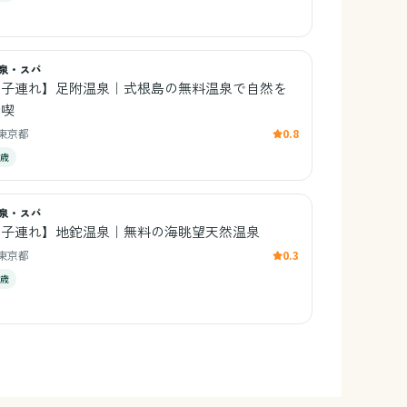
泉・スパ
【子連れ】足附温泉｜式根島の無料温泉で自然を
満喫
東京都
0.8
1歳
泉・スパ
【子連れ】地鉈温泉｜無料の海眺望天然温泉
東京都
0.3
3歳