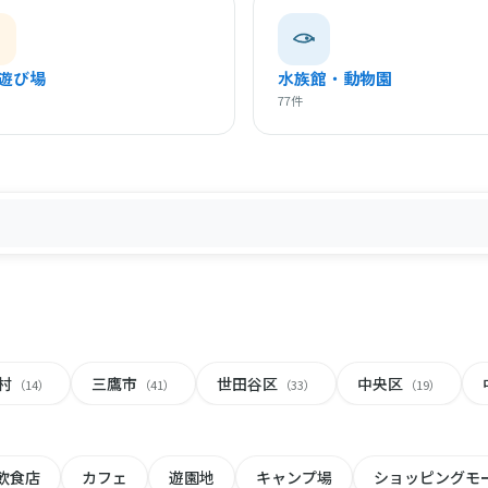
遊び場
水族館・動物園
77件
村
三鷹市
世田谷区
中央区
（14）
（41）
（33）
（19）
飲食店
カフェ
遊園地
キャンプ場
ショッピングモ