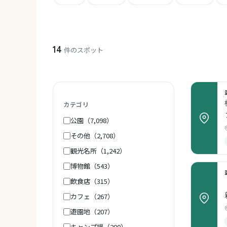
14
件のスポット
カテゴリ
公園（7,098）
その他（2,708）
観光名所（1,242）
博物館（543）
飲食店（315）
カフェ（267）
遊園地（207）
キャンプ場（200）