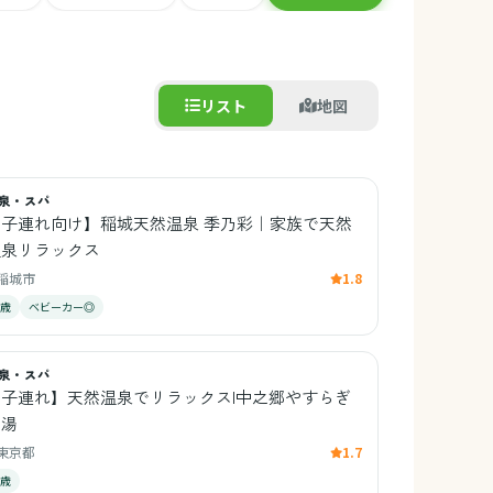
リスト
地図
泉・スパ
【子連れ向け】稲城天然温泉 季乃彩｜家族で天然
温泉リラックス
稲城市
1.8
0歳
ベビーカー◎
泉・スパ
【子連れ】天然温泉でリラックス|中之郷やすらぎ
の湯
東京都
1.7
0歳