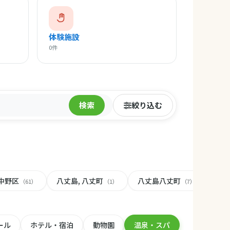
体験施設
0件
検索
絞り込む
中野区
八丈島, 八丈町
八丈島八丈町
八丈
（61）
（1）
（7）
ール
ホテル・宿泊
動物園
温泉・スパ