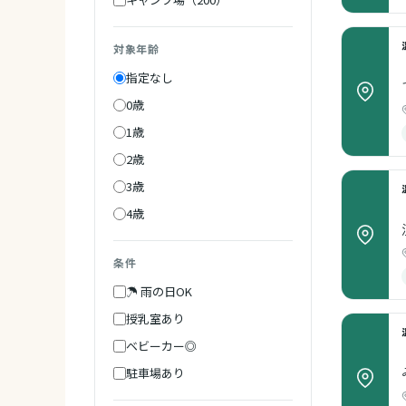
対象年齢
指定なし
0歳
1歳
2歳
3歳
4歳
条件
☂ 雨の日OK
授乳室あり
ベビーカー◎
駐車場あり