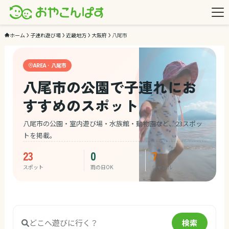
ホーム
子連れ遊び場
近畿地方
大阪府
八尾市
AREA · 八尾市
八尾市の公園で子連れにお
すすめのスポット
八尾市の公園・室内遊び場・水族館・動物園など、23スポッ
トを掲載。
23
0
7
スポット
雨の日OK
ジャンル
検索