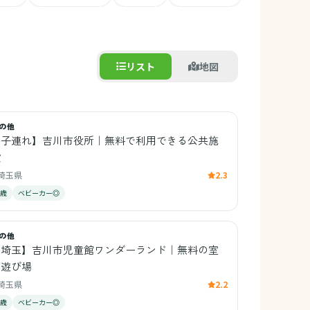
リスト
地図
の他
【子連れ】吉川市役所｜無料で利用できる公共施
設
埼玉県
2.3
0歳
ベビーカー◎
の他
【埼玉】吉川市児童館ワンダーランド｜無料の室
内遊び場
埼玉県
2.2
0歳
ベビーカー◎