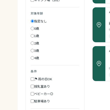
対象年齢
指定なし
0歳
1歳
2歳
3歳
4歳
条件
☂ 雨の日OK
授乳室あり
ベビーカー◎
駐車場あり