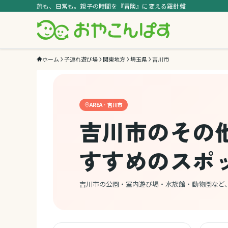
旅も、日常も。親子の時間を『冒険』に変える羅針盤
ホーム
子連れ遊び場
関東地方
埼玉県
吉川市
AREA · 吉川市
吉川市のその
すすめのスポ
吉川市の公園・室内遊び場・水族館・動物園など