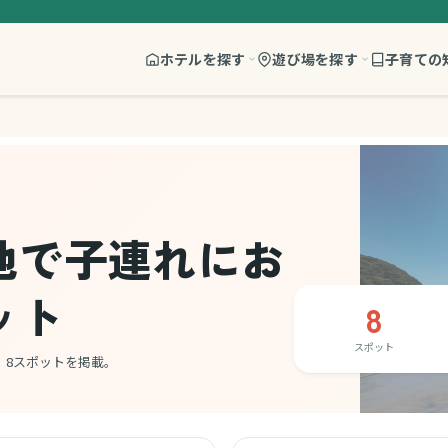
ホテルを探す
遊び場を探す
子育ての
他で子連れにお
ット
8
スポット
、8スポットを掲載。