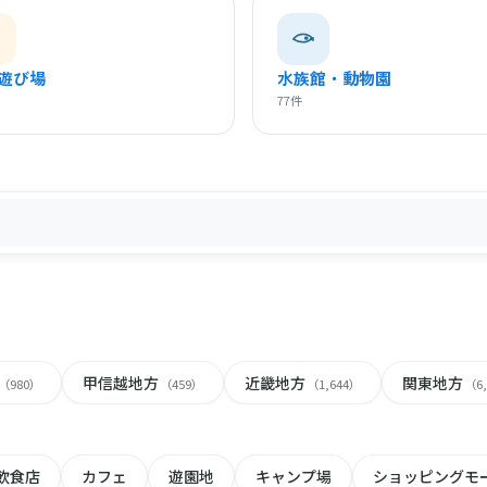
遊び場
水族館・動物園
77件
甲信越地方
近畿地方
関東地方
（980）
（459）
（1,644）
（6
飲食店
カフェ
遊園地
キャンプ場
ショッピングモ