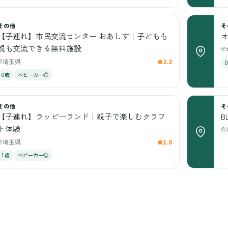
その他
そ
【子連れ】市民交流センター おあしす｜子どもも
親も交流できる無料施設
埼玉県
2.2
0歳
ベビーカー◎
その他
そ
【子連れ】ラッピーランド｜親子で楽しむクラフ
B
ト体験
埼玉県
1.8
1歳
ベビーカー◎