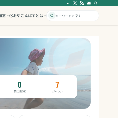
知恵
おやこんぱすとは
0
7
雨の日OK
ジャンル