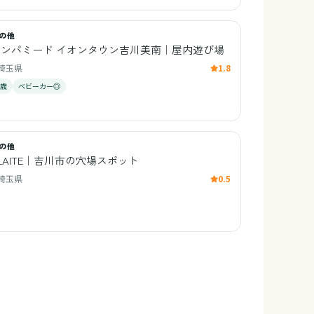
の他
オンパミード イオンタウン吉川美南｜屋内遊び場
埼玉県
1.8
0歳
ベビーカー◎
の他
LAITE｜吉川市の穴場スポット
埼玉県
0.5