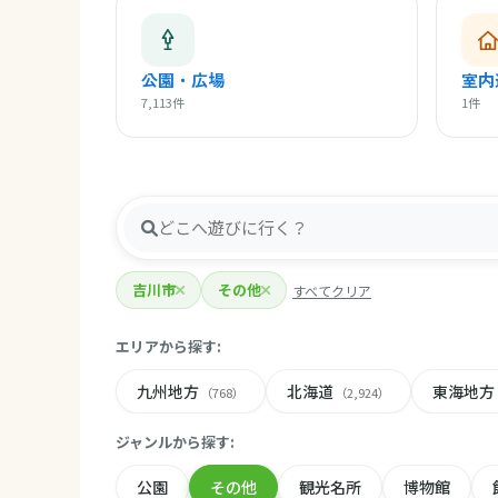
公園・広場
室内
7,113件
1件
吉川市
その他
すべてクリア
エリアから探す:
九州地方
北海道
東海地方
（768）
（2,924）
ジャンルから探す:
公園
その他
観光名所
博物館