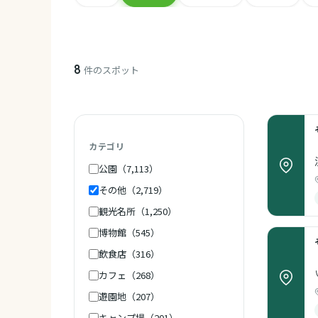
8
件のスポット
カテゴリ
公園（7,113）
その他（2,719）
観光名所（1,250）
博物館（545）
飲食店（316）
カフェ（268）
遊園地（207）
キャンプ場（201）