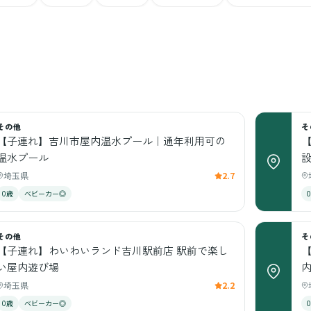
その他
そ
【子連れ】吉川市屋内温水プール｜通年利用可の
温水プール
埼玉県
2.7
0歳
ベビーカー◎
その他
そ
【子連れ】わいわいランド吉川駅前店 駅前で楽し
い屋内遊び場
埼玉県
2.2
0歳
ベビーカー◎