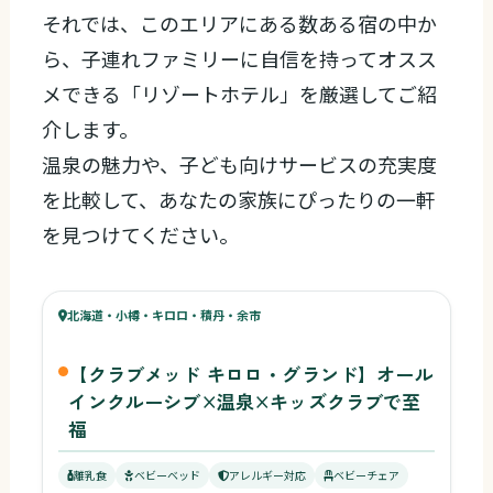
それでは、このエリアにある数ある宿の中か
ら、子連れファミリーに自信を持ってオスス
メできる「リゾートホテル」を厳選してご紹
介します。
温泉の魅力や、子ども向けサービスの充実度
を比較して、あなたの家族にぴったりの一軒
を見つけてください。
60
キッズ
63
北海道・小樽・キロロ・積丹・余市
¥19,450〜
ベビー
【クラブメッド キロロ・グランド】オール
インクルーシブ×温泉×キッズクラブで至
福
離乳食
ベビーベッド
アレルギー対応
ベビーチェア