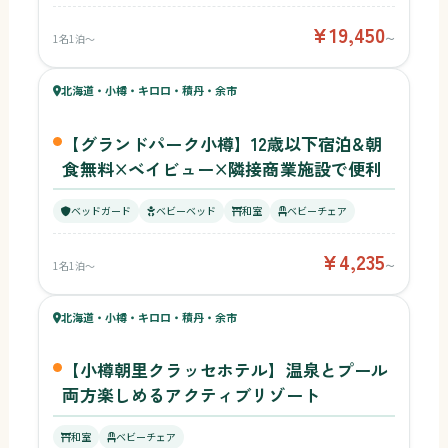
¥19,450
1名1泊〜
〜
47
キッズ
52
北海道・小樽・キロロ・積丹・余市
¥4,235〜
ベビー
【グランドパーク小樽】12歳以下宿泊&朝
食無料×ベイビュー×隣接商業施設で便利
ベッドガード
ベビーベッド
和室
ベビーチェア
¥4,235
1名1泊〜
〜
49
キッズ
48
北海道・小樽・キロロ・積丹・余市
¥6,600〜
ベビー
【小樽朝里クラッセホテル】温泉とプール
両方楽しめるアクティブリゾート
和室
ベビーチェア