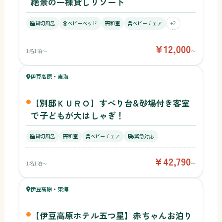
絶景の一棟貸しリゾート
貸切風呂
ベビーベッド
和室
ベビーチェア
+2
¥12,000
1名1泊〜
〜
61
キッズ
62
伊豆高原・東海
¥42,790〜
ベビー
【別邸ＫＵＲＯ】すべり台&砂場付き客室
で子どもが大はしゃぎ！
貸切風呂
和室
ベビーチェア
緊急対応
¥42,790
1名1泊〜
〜
61
キッズ
62
伊豆高原・東海
¥9,240〜
ベビー
【伊豆高原ホテル五つ星】赤ちゃんお泊り