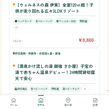
【ウェルネスの森 伊東】全室120㎡超！子
供が走り回れる広々3LDKリゾート
ベッドガード
ベビーベッド
アレルギー対応
和室
+2
¥8,800
1名1泊〜
〜
63
キッズ
58
伊豆長岡・修善寺・天城湯ヶ島・東海
¥19,500〜
ベビー
【源泉かけ流しの湯 御宿 さか屋】子宝の
湯で赤ちゃん温泉デビュー！24時間貸切露
天で安心
貸切風呂
ベビーベッド
和室
ベビーチェア
+1
¥19,500
1名1泊〜
〜
59
キッズ
ホーム
ホテル
遊び場
記事