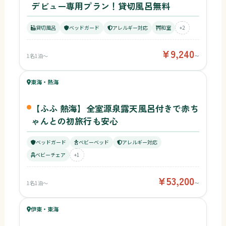
デビュー専用プラン！貸切風呂無料
貸切風呂
ベッドガード
アレルギー対応
和室
+2
¥9,240
1名1泊〜
〜
56
キッズ
61
東海・熱海
¥53,200〜
ベビー
【ふふ 熱海】全室源泉露天風呂付きで赤ち
ゃんとの初旅行も安心
ベッドガード
ベビーベッド
アレルギー対応
ベビーチェア
+1
¥53,200
1名1泊〜
〜
59
キッズ
60
伊東・東海
¥8,800〜
ベビー