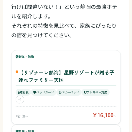
行けば間違いない！」という静岡の最強ホテ
ルを紹介します。
それぞれの特徴を見比べて、家族にぴったり
の宿を見つけてください。
93
キッズ
92
東海・熱海
¥16,100〜
ベビー
【リゾナーレ熱海】星野リゾートが贈る子
連れファミリー天国
離乳食
ベッドガード
ベビーベッド
アレルギー対応
+4
¥16,100
1名1泊〜
〜
86
キッズ
東海・熱海
¥13,640〜