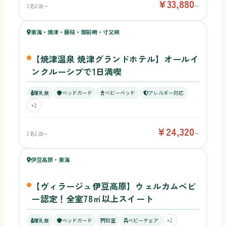
¥33,880
1名1泊〜
〜
64
キッズ
69
東海・焼津・藤枝・御前崎・寸又峡
¥24,320〜
ベビー
【焼津温泉 焼津グランドホテル】オールイ
ンクルーシブで1日満喫
離乳食
ベッドガード
ベビーベッド
アレルギー対応
+2
¥24,320
1名1泊〜
〜
70
キッズ
69
伊豆高原・東海
¥5,210〜
ベビー
【ヴィラージュ伊豆高原】ウェルカムベビ
ー認定！全室78㎡以上スイート
離乳食
ベッドガード
和室
ベビーチェア
+2