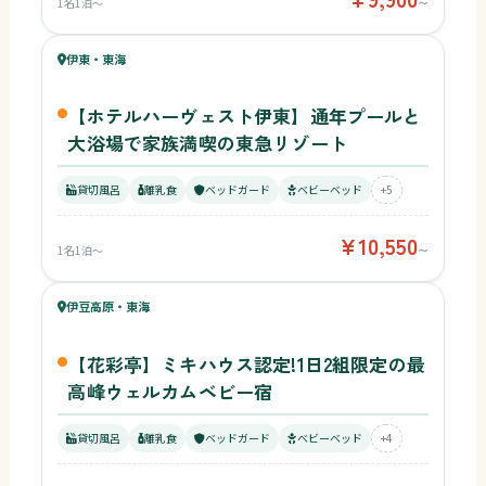
1名1泊〜
〜
76
キッズ
83
伊東・東海
¥10,550〜
ベビー
【ホテルハーヴェスト伊東】通年プールと
大浴場で家族満喫の東急リゾート
貸切風呂
離乳食
ベッドガード
ベビーベッド
+5
¥10,550
1名1泊〜
〜
65
キッズ
76
伊豆高原・東海
¥33,880〜
ベビー
【花彩亭】ミキハウス認定!1日2組限定の最
高峰ウェルカムベビー宿
貸切風呂
離乳食
ベッドガード
ベビーベッド
+4