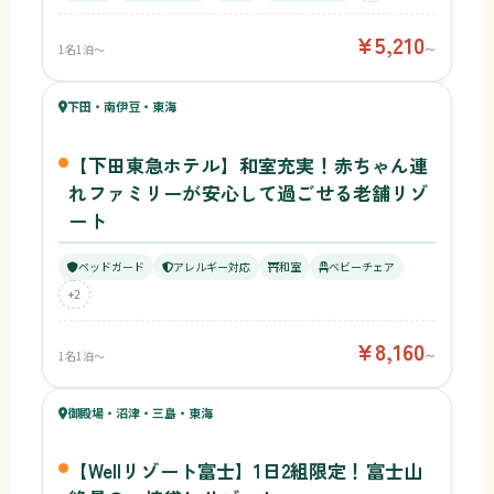
¥5,210
1名1泊〜
〜
65
キッズ
63
下田・南伊豆・東海
¥8,160〜
ベビー
【下田東急ホテル】和室充実！赤ちゃん連
れファミリーが安心して過ごせる老舗リゾ
ート
ベッドガード
アレルギー対応
和室
ベビーチェア
+2
¥8,160
1名1泊〜
〜
58
キッズ
63
御殿場・沼津・三島・東海
¥12,000〜
ベビー
【Wellリゾート富士】1日2組限定！富士山