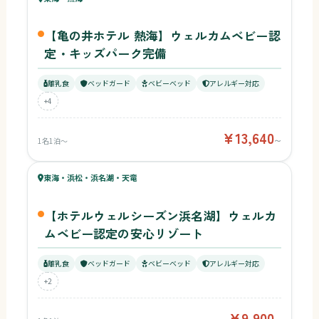
88
ベビー
【亀の井ホテル 熱海】ウェルカムベビー認
定・キッズパーク完備
離乳食
ベッドガード
ベビーベッド
アレルギー対応
+4
¥13,640
1名1泊〜
〜
82
キッズ
87
東海・浜松・浜名湖・天竜
¥9,900〜
ベビー
【ホテルウェルシーズン浜名湖】ウェルカ
ムベビー認定の安心リゾート
離乳食
ベッドガード
ベビーベッド
アレルギー対応
+2
¥9,900