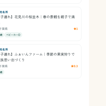
光名所
【子連れ】花見川の桜並木｜春の景観を親子で満
喫
千葉県
1
0歳
ベビーカー◎
光名所
【子連れ】ふぁいんファーム｜季節の果実狩りで
家族思い出づくり
千葉県
0.3
2歳