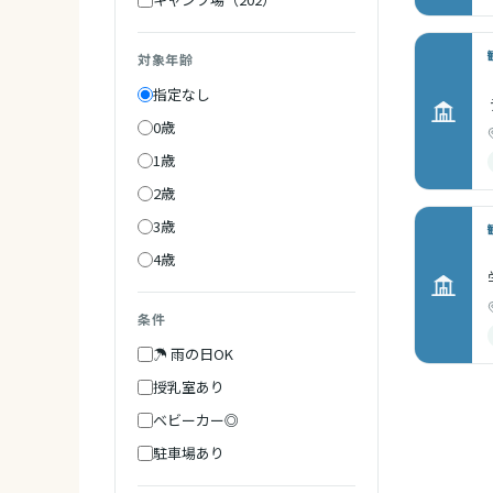
対象年齢
指定なし
0歳
1歳
2歳
3歳
4歳
条件
☂ 雨の日OK
授乳室あり
ベビーカー◎
駐車場あり