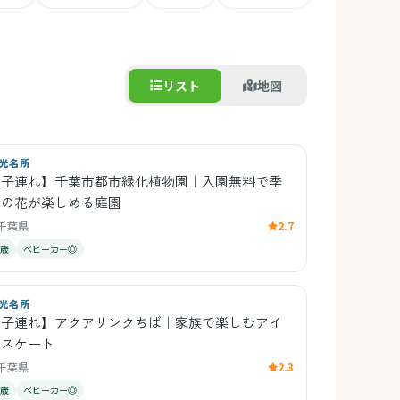
リスト
地図
光名所
【子連れ】千葉市都市緑化植物園｜入園無料で季
節の花が楽しめる庭園
千葉県
2.7
0歳
ベビーカー◎
光名所
【子連れ】アクアリンクちば｜家族で楽しむアイ
ススケート
千葉県
2.3
2歳
ベビーカー◎