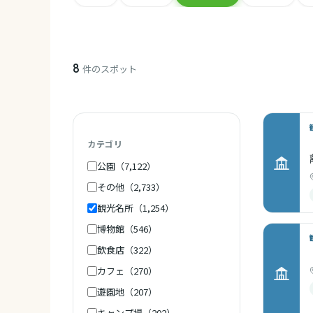
8
件のスポット
カテゴリ
公園（7,122）
その他（2,733）
観光名所（1,254）
博物館（546）
飲食店（322）
カフェ（270）
遊園地（207）
キャンプ場（202）