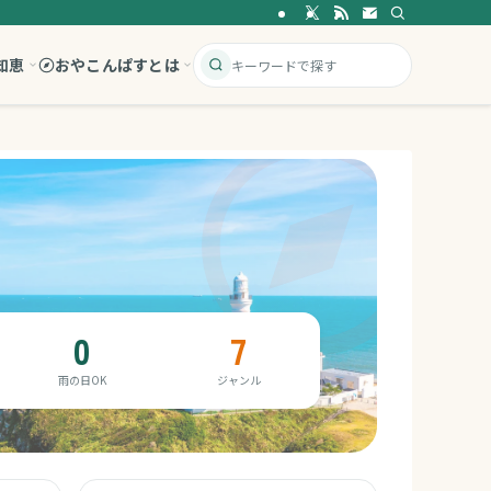
知恵
おやこんぱすとは
0
7
雨の日OK
ジャンル