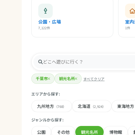
公園・広場
室内
7,122件
1件
千葉市
観光名所
すべてクリア
エリアから探す:
九州地方
北海道
東海地方
（768）
（2,924）
ジャンルから探す:
公園
その他
観光名所
博物館