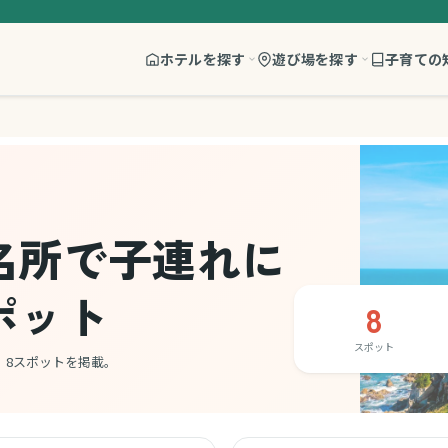
ホテルを探す
遊び場を探す
子育ての
名所で子連れに
ポット
8
スポット
、8スポットを掲載。