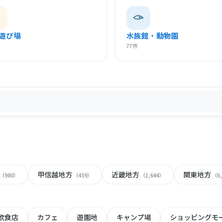
遊び場
水族館・動物園
77件
甲信越地方
近畿地方
関東地方
（980）
（459）
（1,644）
（6
飲食店
カフェ
遊園地
キャンプ場
ショッピングモ