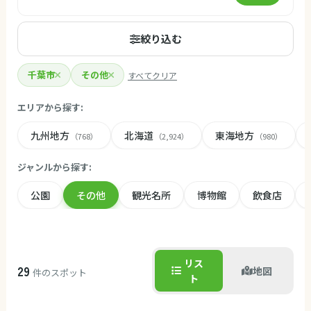
絞り込む
千葉市
その他
すべてクリア
エリアから探す:
九州地方
北海道
東海地方
（768）
（2,924）
（980）
ジャンルから探す:
公園
その他
観光名所
博物館
飲食店
リス
29
地図
件のスポット
ト