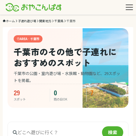
ホーム
子連れ遊び場
関東地方
千葉県
千葉市
AREA · 千葉市
千葉市のその他で子連れに
おすすめのスポット
千葉市の公園・室内遊び場・水族館・動物園など、29スポッ
トを掲載。
29
0
7
スポット
雨の日OK
ジャンル
検索